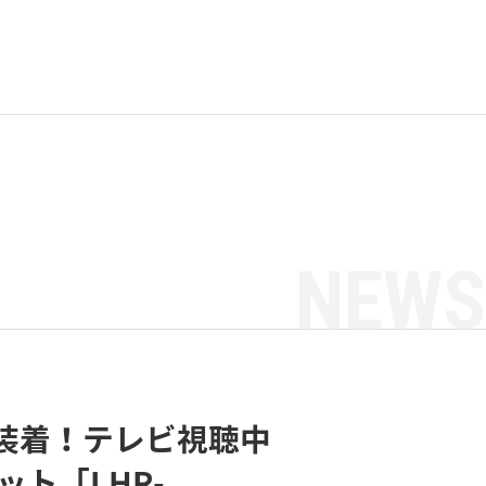
NEWS
装着！テレビ視聴中
ト「LHR-