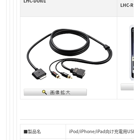
LHC-DUi01
LHC-RU
■製品名
iPod/iPhone/iPad向け充電用