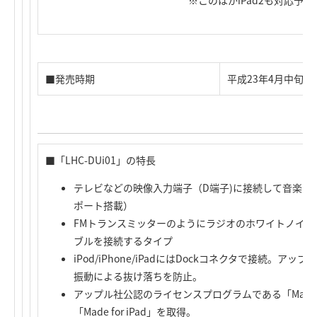
※このほかiPad2も対応予定
■発売時期
平成23年4月中旬（
■「LHC-DUi01」の特長
テレビなどの映像入力端子（D端子)に接続して音楽や
ポート搭載）
FMトランスミッターのようにラジオのホワイトノイ
ブルを接続するタイプ
iPod/iPhone/iPadにはDockコネクタで接続。
振動による抜け落ちを防止。
アップル社公認のライセンスプログラムである「Made for iP
「Made for iPad」を取得。