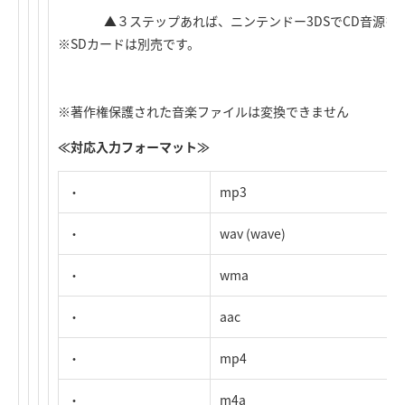
▲３ステップあれば、ニンテンドー3DSでCD音源を
※SDカードは別売です。
※著作権保護された音楽ファイルは変換できません
≪対応入力フォーマット≫
・
mp3
・
wav (wave)
・
wma
・
aac
・
mp4
・
m4a