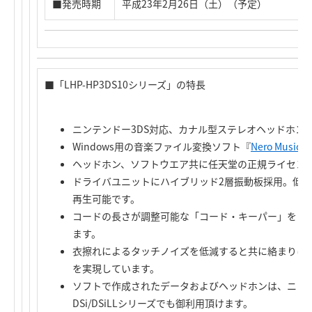
■発売時期
平成23年2月26日（土）（予定）
■「LHP-HP3DS10シリーズ」の特長
ニンテンドー3DS対応、カナル型ステレオヘッドホン
Windows用の音楽ファイル変換ソフト『
Nero Music
ヘッドホン、ソフトウエア共に任天堂の正規ライセン
ドライバユニットにハイブリッド2層振動板採用。低
再生可能です。
コードの長さが調整可能な「コード・キーパー」をコ
ます。
衣擦れによるタッチノイズを低減すると共に絡まりに
を実現しています。
ソフトで作成されたデータおよびヘッドホンは、ニンテ
DSi/DSiLLシリーズでも御利用頂けます。