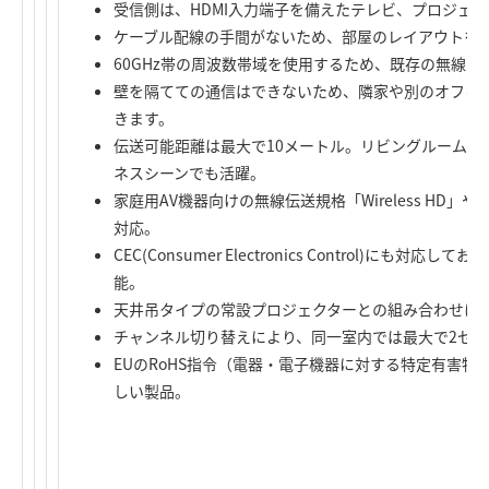
受信側は、HDMI入力端子を備えたテレビ、プロジェ
ケーブル配線の手間がないため、部屋のレイアウトを
60GHz帯の周波数帯域を使用するため、既存の無線LANや
壁を隔てての通信はできないため、隣家や別のオフィ
きます。
伝送可能距離は最大で10メートル。リビングルームだ
ネスシーンでも活躍。
家庭用AV機器向けの無線伝送規格「Wireless HD」や
対応。
CEC(Consumer Electronics Control)に
能。
天井吊タイプの常設プロジェクターとの組み合わせに
チャンネル切り替えにより、同一室内では最大で2セ
EUのRoHS指令（電器・電子機器に対する特定有害
しい製品。