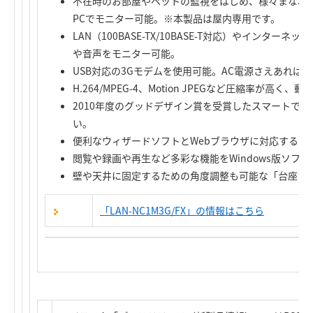
不在時のお部屋やペットの監視をはじめ、様々まな場
PCでモニター可能。※本製品は屋内専用です。
LAN（100BASE-TX/10BASE-T対応）やインタ
や音声をモニター可能。
USB対応の3Gモデムを使用可能。AC電源さえあれば
H.264/MPEG-4、Motion JPEGなど圧縮率が高
2010年度のグッドデザイン賞を受賞したスマートで
い。
便利なウィザードソフトとWebブラウザに対応するユ
閲覧や録画や再生など多彩な機能をWindows版ソフ
壁や天井に固定するための角度調整も可能な「台座プ
「LAN-NC1M3G/FX」の情報はこちら