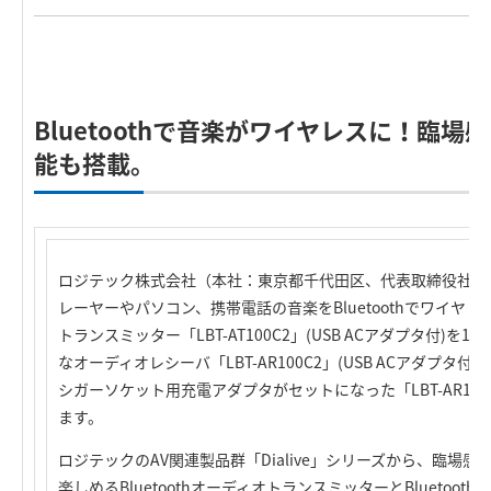
Bluetoothで音楽がワイヤレスに！臨場
能も搭載。
ロジテック株式会社（本社：東京都千代田区、代表取締役社長
レーヤーやパソコン、携帯電話の音楽をBluetoothでワイヤレス転
トランスミッター「LBT-AT100C2」(USB ACアダプタ付)を11
なオーディオレシーバ「LBT-AR100C2」(USB ACアダプタ付)を
シガーソケット用充電アダプタがセットになった「LBT-AR10
ます。
ロジテックのAV関連製品群「Dialive」シリーズから、臨場
楽しめるBluetoothオーディオトランスミッターとBluetoo