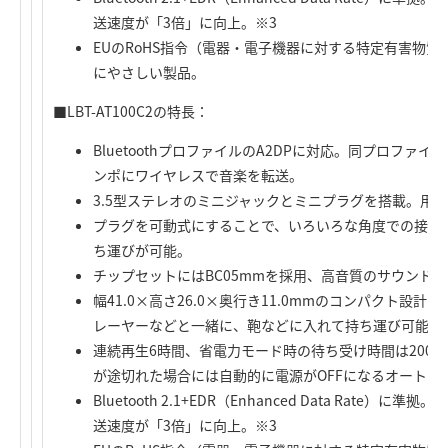
送速度が「3倍」に向上。※3
EUのRoHS指令（電器・電子機器に対する特定有害物
にやさしい製品。
■LBT-AT100C2の特長：
BluetoothプロファイルのA2DPに対応。同プロファ
ンポにワイヤレスで音楽を転送。
3.5型ステレオのミニジャックとミニプラグを搭載。用
プラグを可動式にすることで、いろいろな角度での接続
ち運びが可能。
チップセットにはBC05mmを採用、高音質のサウンド
幅41.0×高さ26.0×奥行き11.0mmのコンパクト設
レーヤーなどと一緒に、鞄などに入れて持ち運び可能。
連続再生6時間、省電力モード時の待ち受け時間は200
が途切れた場合には自動的に電源がOFFになるオートパ
Bluetooth 2.1+EDR（Enhanced Data Rate）に準拠
送速度が「3倍」に向上。※3