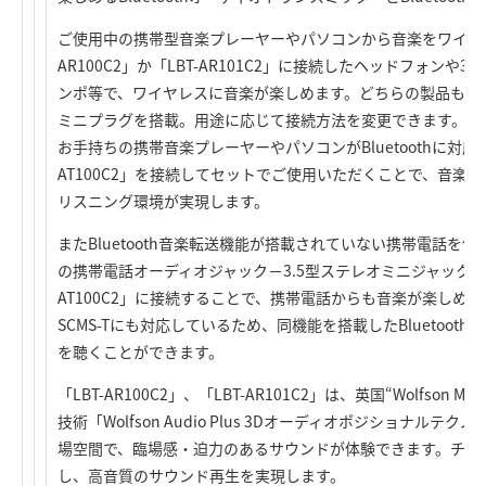
ご使用中の携帯型音楽プレーヤーやパソコンから音楽をワイヤレ
AR100C2」か「LBT-AR101C2」に接続したヘッドフォンや3.5
ンポ等で、ワイヤレスに音楽が楽しめます。どちらの製品も、3
ミニプラグを搭載。用途に応じて接続方法を変更できます。
お手持ちの携帯音楽プレーヤーやパソコンがBluetoothに対応
AT100C2」を接続してセットでご使用いただくことで、音楽
リスニング環境が実現します。
またBluetooth音楽転送機能が搭載されていない携帯電話を
の携帯電話オーディオジャック－3.5型ステレオミニジャック変換コ
AT100C2」に接続することで、携帯電話からも音楽が楽しめ
SCMS-Tにも対応しているため、同機能を搭載したBluetoo
を聴くことができます。
「LBT-AR100C2」、「LBT-AR101C2」は、英国“Wolfson Mic
技術「Wolfson Audio Plus 3Dオーディオポジショナル
場空間で、臨場感・迫力のあるサウンドが体験できます。チップ
し、高音質のサウンド再生を実現します。