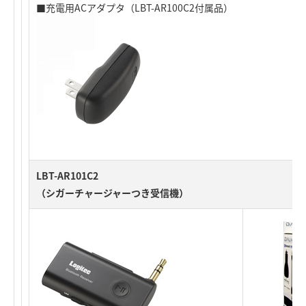
■充電用ACアダプタ（LBT-AR100C2付属品）
LBT-AR101C2
（シガーチャージャーつき受信機）