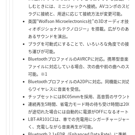
しむときには、ミニジャックへ接続。AVコンポのスピ
ラグに接続と、用途に応じて接続方法が変更可能。
英国“Wolfson Microelectronics社”の3Dオーディオ技術「W
ィオポジショナルテクノロジー」を搭載。広がりのある
あるサウンドを演出。
プラグを可動式にすることで、いろいろな角度での接続
ち運びが可能。
BluetoothプロファイルのAVRCPに対応。携帯型音
ファイルに対応している場合、次の曲や前の曲へのスキ
可能。※1
BluetoothプロファイルのA2DPに対応。同機能に対
らワイヤレスに音楽を受信。
チップセットにはBC05mmを採用、高音質のサウンド
連続再生5時間、省電力モード時の待ち受け時間は200
が途切れた場合には自動的に電源がOFFになるオートパ
LBT-AR101C2は、車での充電用にシガーチャージャ
く、充電しながら音楽再生が可能。
Bluetooth 2.1+EDR（Enhanced Data Rate）に準拠