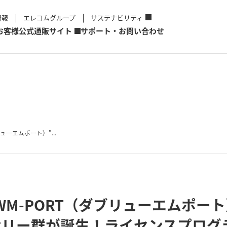
情報
エレコムグループ
サステナビリティ
お客様
公式通販サイト
サポート・お問い合わせ
ューエムポート）”...
“WM-PORT（ダブリューエムポー
ー群が誕生！ライセンスプログラム“D