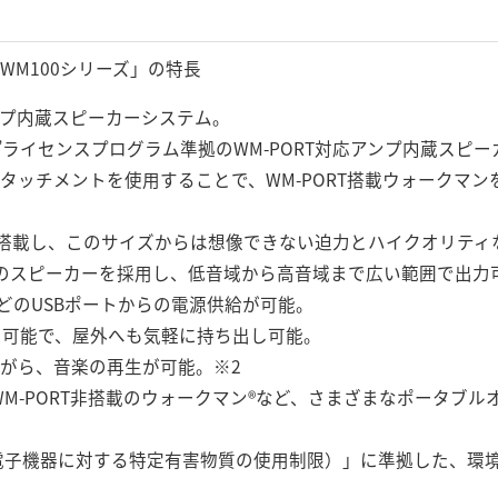
WM100シリーズ」の特長
ンプ内蔵スピーカーシステム。
Walkman®”ライセンスプログラム準拠のWM-PORT対応アンプ内蔵ス
タッチメントを使用することで、WM-PORT搭載ウォークマン
を搭載し、このサイズからは想像できない迫力とハイクオリティ
のスピーカーを採用し、低音域から高音域まで広い範囲で出力
どのUSBポートからの電源供給が可能。
用可能で、屋外へも気軽に持ち出し可能。
ながら、音楽の再生が可能。※2
WM-PORT非搭載のウォークマン®など、さまざまなポータブ
器・電子機器に対する特定有害物質の使用制限）」に準拠した、環