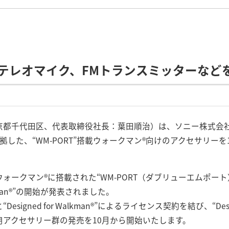
テレオマイク、FMトランスミッターなど
京都千代田区、代表取締役社長：葉田順治）は、ソニー株式会
kman®”に準拠した、“WM-PORT”搭載ウォークマン®向けのアクセサ
ォークマン®に搭載された“WM-PORT（ダブリューエムポー
alkman®”の開始が発表されました。
gned for Walkman®”によるライセンス契約を結び、“Design
アクセサリー群の発売を10月から開始いたします。