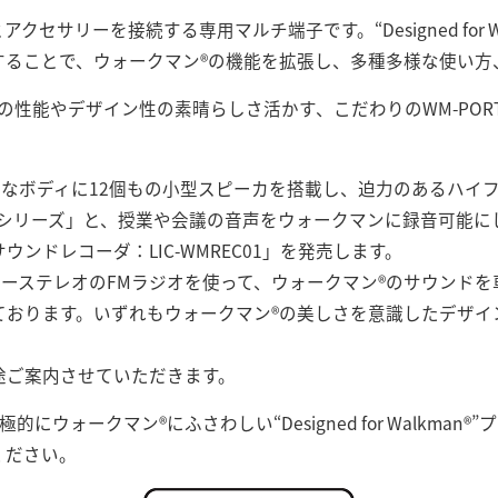
とアクセサリーを接続する専用マルチ端子です。“Designed for 
することで、ウォークマン®の機能を拡張し、多種多様な使い方
の性能やデザイン性の素晴らしさ活かす、こだわりのWM-POR
トなボディに12個もの小型スピーカを搭載し、迫力のあるハイ
100シリーズ」と、授業や会議の音声をウォークマンに録音可能
ンドレコーダ：LIC-WMREC01」を発売します。
カーステレオのFMラジオを使って、ウォークマン®のサウンドを
ております。いずれもウォークマン®の美しさを意識したデザイ
途ご案内させていただきます。
にウォークマン®にふさわしい“Designed for Walkma
ください。