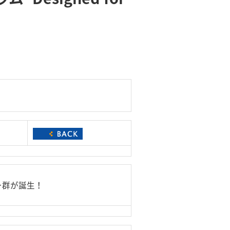
ー群が誕生！