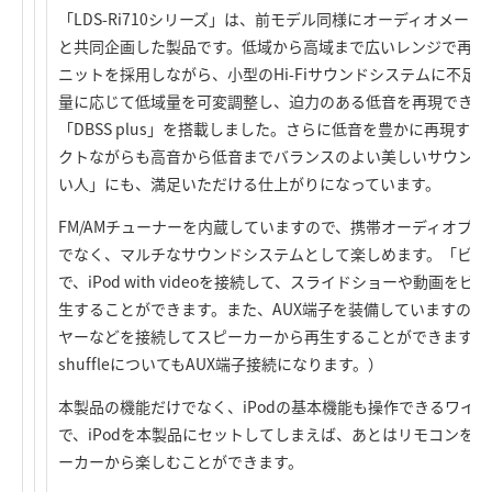
「LDS-Ri710シリーズ」は、前モデル同様にオーディオメー
と共同企画した製品です。低域から高域まで広いレンジで再生
ニットを採用しながら、小型のHi-Fiサウンドシステムに不
量に応じて低域量を可変調整し、迫力のある低音を再現できる
「DBSS plus」を搭載しました。さらに低音を豊かに再現す
クトながらも高音から低音までバランスのよい美しいサウンド
い人」にも、満足いただける仕上がりになっています。
FM/AMチューナーを内蔵していますので、携帯オーディオプ
でなく、マルチなサウンドシステムとして楽しめます。「ビデ
で、iPod with videoを接続して、スライドショーや動画
生することができます。また、AUX端子を装備していますので
ヤーなどを接続してスピーカーから再生することができます。（第1
shuffleについてもAUX端子接続になります。）
本製品の機能だけでなく、iPodの基本機能も操作できるワイ
で、iPodを本製品にセットしてしまえば、あとはリモコンを使
ーカーから楽しむことができます。