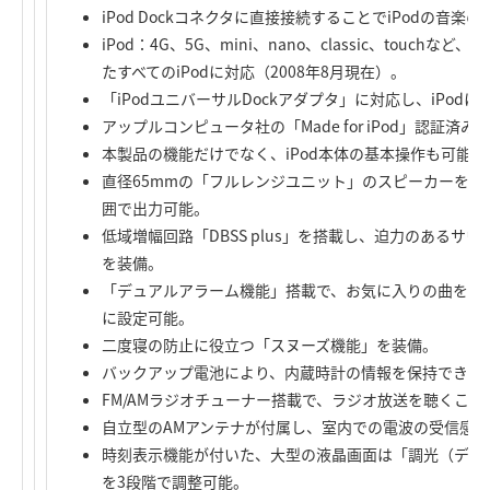
iPod Dockコネクタに直接接続することでiPodの音
iPod：4G、5G、mini、nano、classic、touchなど
たすべてのiPodに対応（2008年8月現在）。
「iPodユニバーサルDockアダプタ」に対応し、iPo
アップルコンピュータ社の「Made for iPod」認証済み
本製品の機能だけでなく、iPod本体の基本操作も可能
直径65mmの「フルレンジユニット」のスピーカーを
囲で出力可能。
低域増幅回路「DBSS plus」を搭載し、迫力のあるサウ
を装備。
「デュアルアラーム機能」搭載で、お気に入りの曲を目
に設定可能。
二度寝の防止に役立つ「スヌーズ機能」を装備。
バックアップ電池により、内蔵時計の情報を保持できま
FM/AMラジオチューナー搭載で、ラジオ放送を聴くこと
自立型のAMアンテナが付属し、室内での電波の受信感
時刻表示機能が付いた、大型の液晶画面は「調光（ディ
を3段階で調整可能。