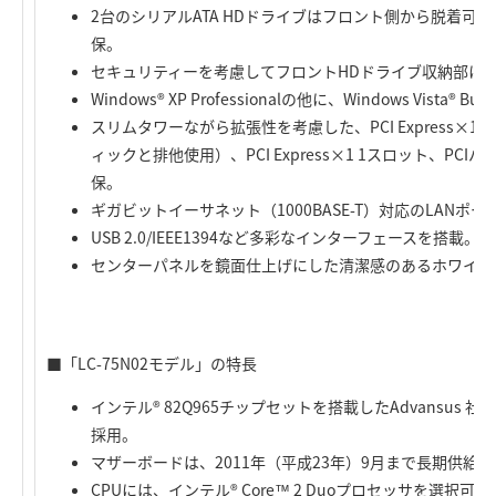
2台のシリアルATA HDドライブはフロント側から脱着可
保。
セキュリティーを考慮してフロントHDドライブ収納部に
Windows® XP Professionalの他に、Windows Vista® 
スリムタワーながら拡張性を考慮した、PCI Express×1
ィックと排他使用）、PCI Express×1 1スロット、PC
保。
ギガビットイーサネット（1000BASE-T）対応のLANポ
USB 2.0/IEEE1394など多彩なインターフェースを搭載。
センターパネルを鏡面仕上げにした清潔感のあるホワイト
■「LC-75N02モデル」の特長
インテル® 82Q965チップセットを搭載したAdvansus 社
採用。
マザーボードは、2011年（平成23年）9月まで長期供給
CPUには、インテル® Core™ 2 Duoプロセッサを選択可能