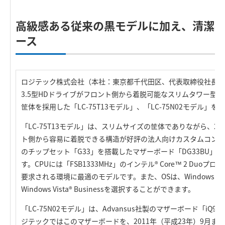
高級感ある従来の黒モデルに加え、清潔
ース
ロジテック株式会社（本社：東京都千代田区、代表取締役社長：葉
3.5型HDドライブがフロント側から着脱可能なスリムタワー型
筐体を採用した「LC-75T13モデル」、「LC-75N02モデル」
「LC-75T13モデル」は、スリムサイズの筐体でありながら、2台
ト側から容易に着脱できる構造が好評の法人向けカスタムコント
のチップセット「G33」を搭載したマザーボード「DG33BU」
す。CPUには「FSB1333MHz」のインテル® Core™ 2 Du
要求される環境に最適のモデルです。また、OSは、Windows XP® Pr
Windows Vista® Businessを選択することができます。
「LC-75N02モデル」は、Advansus社製のマザーボード「iQ9
ジテックではこのマザーボードを、2011年（平成23年）9月ま