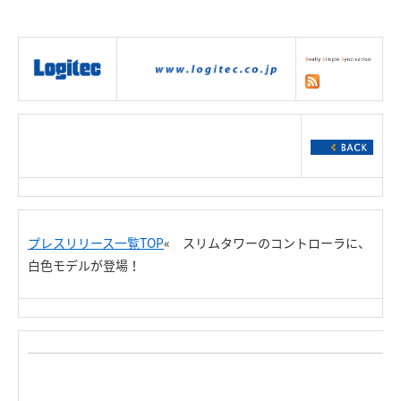
|
製品情報
|
接続情報
|
ダウンロー
ド
|
サポート
|
ショッピング
|
プレスリリース一覧TOP
« スリムタワーのコントローラに、
白色モデルが登場！
R