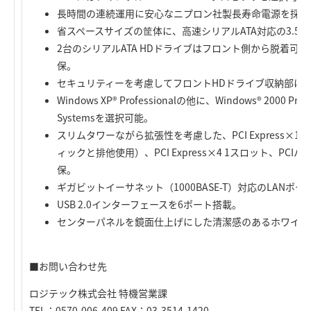
長時間の連続運用に安心なニプロン社製長寿命電源を採用
省スペースサイズの筐体に、高速シリアルATA対応の3.5
2台のシリアルATA HDドライブはフロント側から脱着可
保。
セキュリティーを考慮してフロントHDドライブ収納部に
Windows XP® Professionalの他に、Windows® 2000 Profe
Systemsを選択可能。
スリムタワーながら拡張性を考慮した、PCI Express×1
ィックと排他使用）、PCI Express×4 1スロット、PC
保。
ギガビットイーサネット（1000BASE-T）対応のLANポ
USB 2.0インターフェースを6ポート搭載。
センターパネルを鏡面仕上げにした清潔感のあるホワイト
■お問い合わせ先
ロジテック株式会社 特機営業課
TEL：0570-006-409 FAX：03-3514-1420