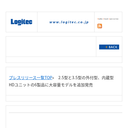
|
製品情報
|
接続情報
|
ダウンロー
ド
|
サポート
|
ショッピング
|
プレスリリース一覧TOP
« 2.5型と3.5型の外付型、内蔵型
HDユニットの6製品に大容量モデルを追加発売
R