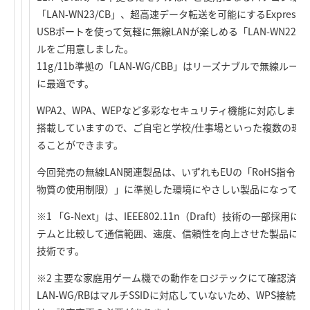
「LAN-WN23/CB」、超高速データ転送を可能にするExpressCa
USBポートを使って気軽に無線LANが楽しめる「LAN-WN22/U2
ルをご用意しました。
11g/11b準拠の「LAN-WG/CBB」はリーズナブルで無線ルータ
に最適です。
WPA2、WPA、WEPなど多彩なセキュリティ機能に対応しま
搭載していますので、ご自宅と学校/仕事場といった複数の環
ることができます。
今回発売の無線LAN関連製品は、いずれもEUの「RoHS指令
物質の使用制限）」に準拠した環境にやさしい製品になってい
※1 「G-Next」は、IEEE802.11n（Draft）技術の一部採用に
テムと比較して通信範囲、速度、信頼性を向上させた製品に付
技術です。
※2 主要な家庭用ゲーム機での動作をロジテックにて確認済み
LAN-WG/RBはマルチSSIDに対応していないため、WPS接続