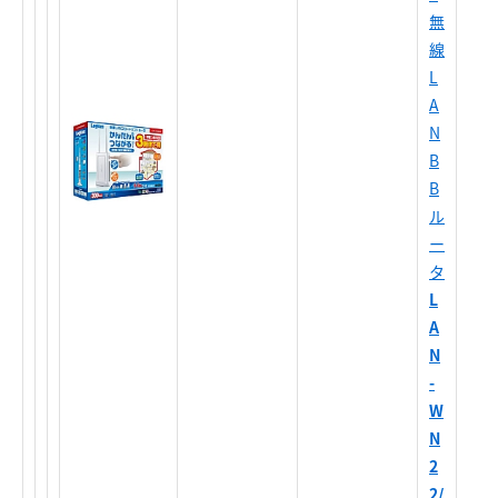
無
線
L
A
N
B
B
ル
ー
タ
L
A
N
-
W
N
2
2/