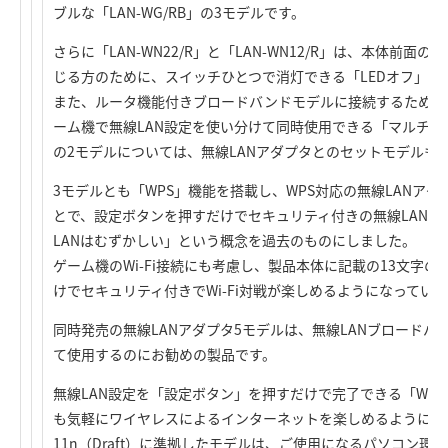
ブルな「LAN-WG/RB」の3モデルです。
さらに「LAN-WN22/R」と「LAN-WN12/R」は、本体前面
じる方のために、スイッチひとつで消灯できる「LEDオフ」機
また、ルータ機能付きブロードバンドモデルに接続するための
ーム機で無線LAN設定を使い分けて同時使用できる「マルチSS
の2モデルについては、無線LANアダプタとのセットモデルも
3モデルとも「WPS」機能を搭載し、WPS対応の無線LANア
とで、設定ボタンを押すだけでセキュリティ付きの無線LAN設
LANはむずかしい」という概念を過去のものにしました。
ゲーム機のWi-Fi接続にも考慮し、製品本体に記載の13文字
けでセキュリティ付きでWi-Fi対戦が楽しめるようになっていま
同時発売の無線LANアダプタ5モデルは、無線LANブロードバ
て使用するのにお勧めの製品です。
無線LAN設定を「設定ボタン」を押すだけで完了できる「WP
も気軽にワイヤレスによるインターネットを楽しめるようにし
11n（Draft）に準拠したモデルは、ご使用になるパソコン環境に