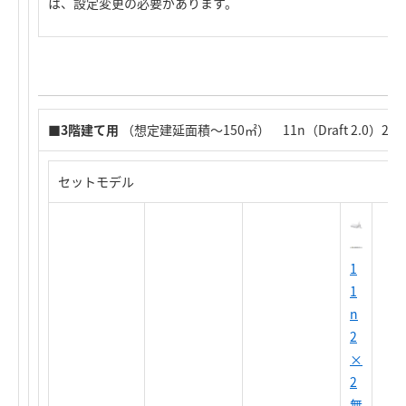
は、設定変更の必要があります。
■
3階建て用
（想定建延面積～150㎡） 11n（Draft 2.0）2×
セットモデル
1
1
n
2
×
2
無