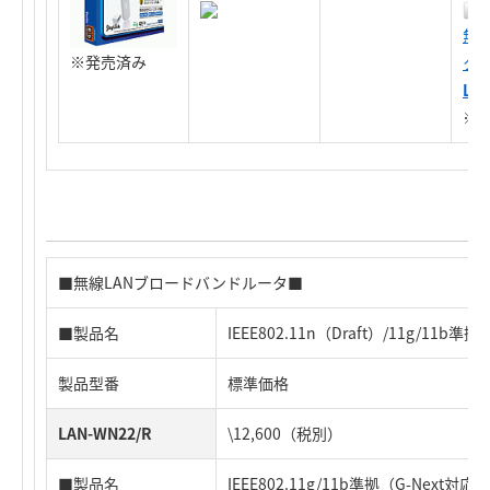
無線
※発売済み
タ
LA
※
■無線LANブロードバンドルータ■
■製品名
IEEE802.11n（Draft）/11g/1
製品型番
標準価格
LAN-WN22/R
\12,600（税別）
■製品名
IEEE802.11g/11b準拠（G-Nex