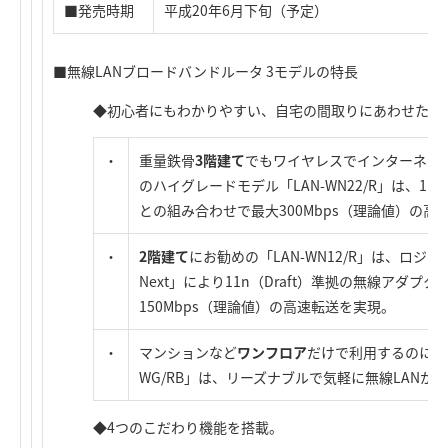
■発売時期
平成20年6月下旬（予定）
■無線LANブロードバンドルータ 3モデルの特長
◆初心者にもわかりやすい、自宅の間取りにあわせたラ
・
重量鉄骨
3階建て
でもワイヤレスでインターネットが
のハイグレードモデル「LAN-WN22/R」は、11n
との組み合わせで最大300Mbps（理論値）の高
・
2階建て
にお勧めの「LAN-WN12/R」は、ロジ
Next」により11n（Draft）準拠の無線アダプ
150Mbps（理論値）の高速転送を実現。
・
マンションなど
ワンフロア
だけで利用するのにお勧
WG/RB」は、リーズナブルで気軽に無線LANが
◆4つのこだわり機能を搭載。