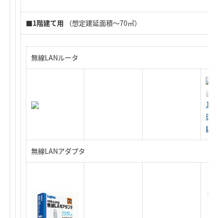
■
1階建て用
（想定建延面積～70㎡）
無線LANルータ
11
BB
LA
無線LANアダプタ