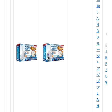
線
L
A
N
B
B
ル
ー
11n
タ
線L
+
BB
ア
ダ
ダ
LAN
プ
WN
タ
L
A
N