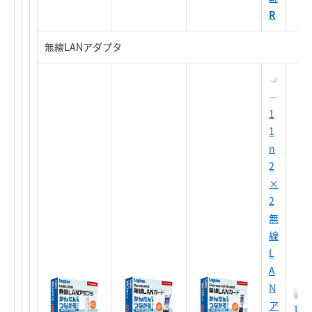
R
無線LANアダプタ
1
1
n
2
×
2
無
線
L
A
N
ア
11n