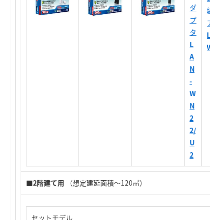
ダ
線L
プ
ア
タ
LAN
L
WN2
A
N
-
W
N
2
2/
U
2
■
2階建て用
（想定建延面積～120㎡）
セットモデル