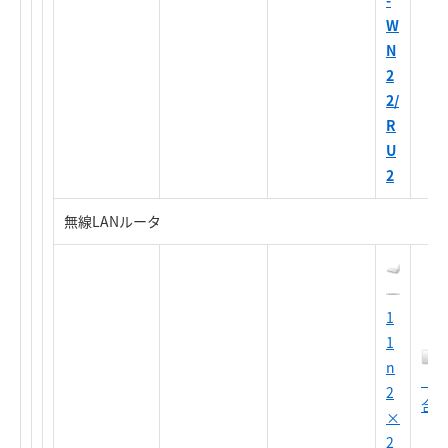
-
W
N
2
2/
R
U
2
無線LANルータ
1
1
n
（
2
合
×
2