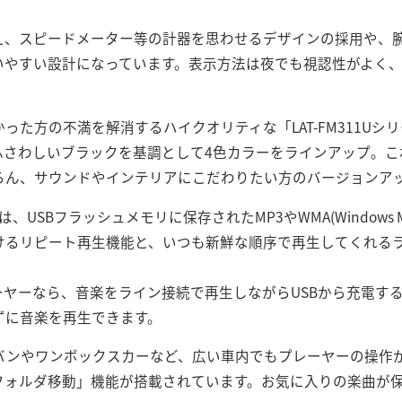
え、スピードメーター等の計器を思わせるデザインの採用や、
いやすい設計になっています。表示方法は夜でも視認性がよく、
った方の不満を解消するハイクオリティな「LAT-FM311Uシ
ふさわしいブラックを基調として4色カラーをラインアップ。こ
ろん、サウンドやインテリアにこだわりたい方のバージョンア
は、USBフラッシュメモリに保存されたMP3やWMA(Windows M
けるリピート再生機能と、いつも新鮮な順序で再生してくれる
ーヤーなら、音楽をライン接続で再生しながらUSBから充電す
ずに音楽を再生できます。
バンやワンボックスカーなど、広い車内でもプレーヤーの操作
フォルダ移動」機能が搭載されています。お気に入りの楽曲が