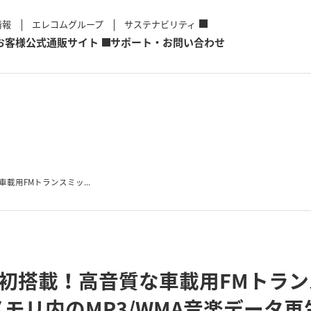
情報
エレコムグループ
サステナビリティ
お客様
公式通販サイト
サポート・お問い合わせ
車載用FMトランスミッ...
世界初搭載！高音質な車載用FMトラ
メモリ内のMP3/WMA音楽データ