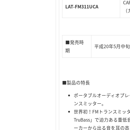
CA
LAT-FM311UCA
（
■発売時
平成20年5月中
期
■製品の特長
ポータブルオーディオプレ
ンスミッター。
世界初！FMトランスミッタ
TruBass」で迫力ある重
ーカーから出る音を耳の高