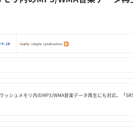
ダウンロード
|
サポート
|
ショッピング
|
フラッシュメモリ内のMP3/WMA音楽データ再生にも対応
、「SR