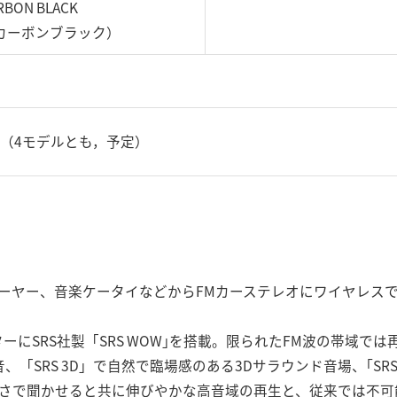
RBON BLACK
カーボンブラック）
旬（4モデルとも，予定）
ーヤー、音楽ケータイなどからFMカーステレオにワイヤレスで
ーにSRS社製「SRS WOW｣を搭載。限られたFM波の帯域では
低音、「SRS 3D」で自然で臨場感のある3Dサラウンド音場、｢SR
さで聞かせると共に伸びやかな高音域の再生と、従来では不可