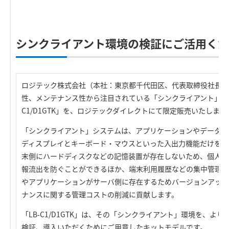
R
シンクライアント環境の検証にご活用く
ロジテック株式会社（本社：東京都千代田区、代表取締役社長：
性、メンテナンス性から注目されている「シンクライアント」シス
C1/D1GTK」を、ロジテックダイレクトにて限定販売いたします
「シンクライアント」システムは、アプリケーションやデータは
ディスプレイとキーボード・マウスといった入出力機能だけを装
末側にハードディスクなどの記憶装置が存在しないため、個人に
報流出を防ぐことができるほか、端末利用履歴などの集中管理に
やアプリケーションがサーバ側に存在するためバージョンアップ
ナンスに関する管理コストの削減に貢献します。
「LB-C1/D1GTK」は、その「シンクライアント」環境を、よ
検証、導入いただくためにご用意したキットモデルです。