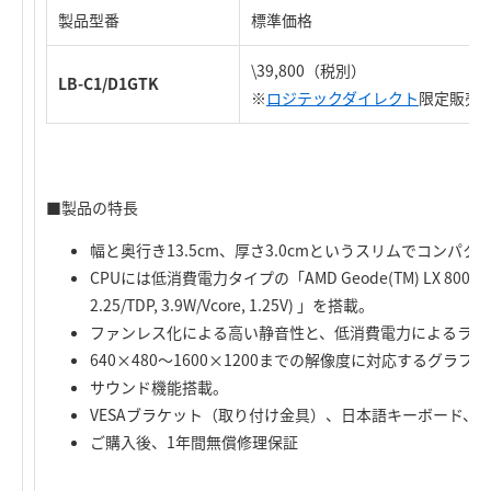
製品型番
標準価格
\39,800（税別）
LB-C1/D1GTK
※
ロジテックダイレクト
限定販売
■製品の特長
幅と奥行き13.5cm、厚さ3.0cmというスリムでコンパ
CPUには低消費電力タイプの「AMD Geode(TM) LX 800@ 0
2.25/TDP, 3.9W/Vcore, 1.25V) 」を搭載。
ファンレス化による高い静音性と、低消費電力によるラン
640×480～1600×1200までの解像度に対応するグラ
サウンド機能搭載。
VESAブラケット（取り付け金具）、日本語キーボード、U
ご購入後、1年間無償修理保証