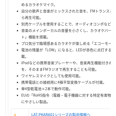
めるカラオケマイク。
自分の歌声と音楽がミックスされた音を、FMトランスミッ
ら再生可能。
別売ケーブルを使用することで、オーディオコンポなどの
音楽のメインボーカルの音量を小さくし、カラオケバージ
ト」機能を搭載。
プロ気分で臨場感あるカラオケが楽しめる「エコーモード
電池の残量が「LOW」になると、LEDが赤色に点灯する
載。
iPodなどの携帯音楽プレーヤーや、音楽再生機能付きの
を、そのままFMラジオで再生することも可能。
ワイヤレスマイクとしても使用可能。
携帯電話との接続用に4極平型変換ケーブルが付属。
単4型乾電池×2本で動作可能。
EUの「RoHS指令（電器・電子機器に対する特定有害物
にやさしい製品。
LAT-PKARA01シリーズの製品情報へ