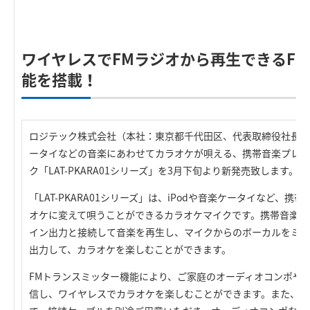
R
ワイヤレスでFMラジオから再生できるF
能を搭載！
ロジテック株式会社（本社：東京都千代田区、代表取締役社長：葉
ータイなどの音楽にあわせてカラオケが唄える、携帯音楽プレー
ク「LAT-PKARA01シリーズ」を3月下旬より新発売致します。
「LAT-PKARA01シリーズ」は、iPodや音楽ケータイなど、
オケに変えて唄うことができるカラオケマイクです。携帯音楽プ
イン出力と接続して音楽を再生し、マイクからのボーカルをミッ
出力して、カラオケを楽しむことができます。
FMトランスミッター機能により、ご家庭のオーディオコンポや
信し、ワイヤレスでカラオケを楽しむことができます。また、ラ