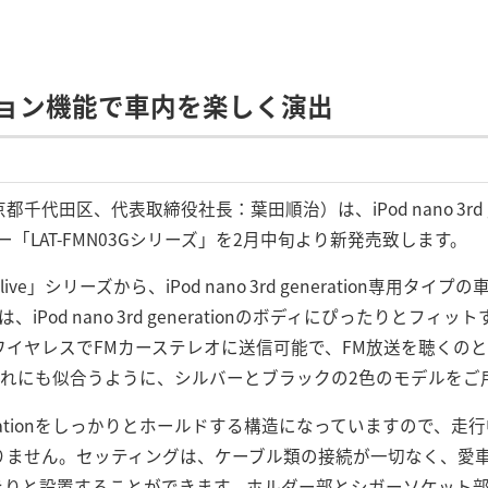
ョン機能で車内を楽しく演出
代田区、代表取締役社長：葉田順治）は、iPod nano 3rd g
「LAT-FMN03Gシリーズ」を2月中旬より新発売致します。
ve」シリーズから、iPod nano 3rd generation専用
、iPod nano 3rd generationのボディにぴったりとフィッ
をワイヤレスでFMカーステレオに送信可能で、FM放送を聴くの
rationのいずれにも似合うように、シルバーとブラックの2色のモデル
 generationをしっかりとホールドする構造になっていますので、
りません。セッティングは、ケーブル類の接続が一切なく、愛
きりと設置することができます。ホルダー部とシガーソケット