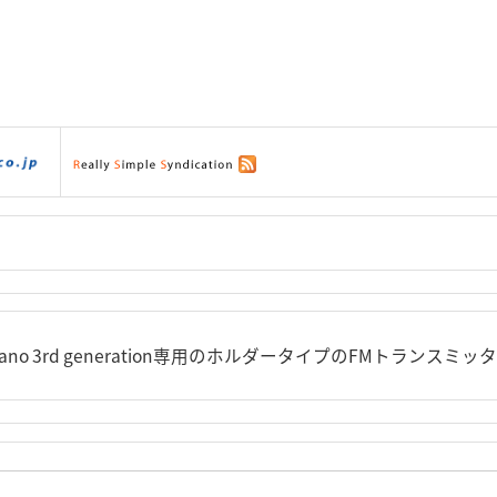
ダウンロード
|
サポート
|
ショッピング
|
d nano 3rd generation専用のホルダータイプのFMトランス