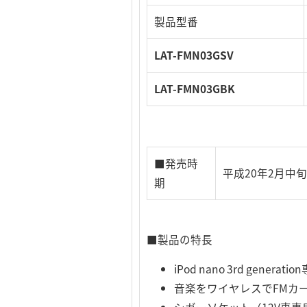
製品型番
LAT-FMN03GSV
LAT-FMN03GBK
■発売時
平成20年2月中
期
■製品の特長
iPod nano 3rd gen
音楽をワイヤレスでFMカ