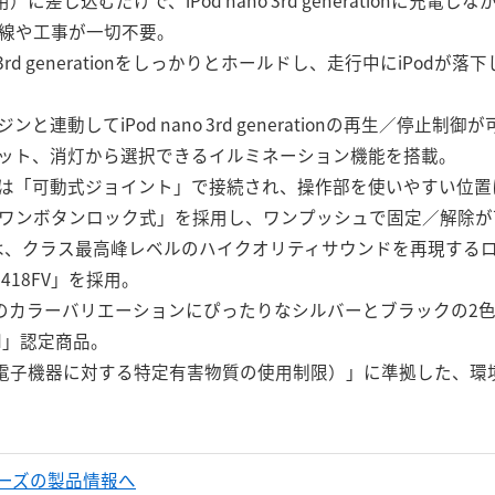
に差し込むだけで、iPod nano 3rd generationに充電し
線や工事が一切不要。
o 3rd generationをしっかりとホールドし、走行中にiPo
連動してiPod nano 3rd generationの再生／停止制御
ット、消灯から選択できるイルミネーション機能を搭載。
は「可動式ジョイント」で接続され、操作部を使いやすい位置
ワンボタンロック式」を採用し、ワンプッシュで固定／解除が
には、クラス最高峰レベルのハイクオリティサウンドを再現するロ
418FV」を採用。
enerationのカラーバリエーションにぴったりなシルバーとブラックの2
Pod」認定商品。
器・電子機器に対する特定有害物質の使用制限）」に準拠した、環
シリーズの製品情報へ