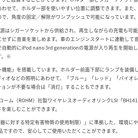
あわせて、ホルダー部を使いやすい位置に調整できます。また
ので、角度の固定／解除がワンプッシュで可能になっています
erationへの電源はシガーソケットから供給され、再生しながらの充電
にせずに音楽を楽しめます。車のエンジンスタートに連動して
的にiPod nano 3rd generationの電源が入り再生
す。※
ン機能」を搭載しています。ホルダー前面下部にランプを装備
ディオなどの照明にあわせて、「ブルー」「レッド」「バイオレ
ションが不要な場合は「消灯」することもできます。
ローム（ROHM）社製ワイヤレスオーディオリンクLSI「BH14
ドを楽しむことができます。
子機器に対する特定有害物質の使用制限）」に準拠した、環境に
」認定商品ですので、安心してご使用いただくことができます。