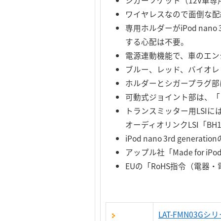
シガーソケット（12V車専用）
ワイヤレスなので面倒な配
専用ホルダーがiPod nan
する心配は不要。
電源連動機能で、車のエンジンと
ブルー、レッド、バイオレ
ホルダーとシガープラグ部
可動式ジョイント部は、「
トランスミッター用LSI
オーディオリンクLSI「BH1
iPod nano 3rd g
アップル社「Made for i
EUの「RoHS指令（電
LAT-FMN03G