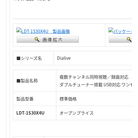
■シリーズ名
Dialive
複数チャンネル同時視聴／録画対応
■製品名称
ダブルチューナー搭載 USB対応 ワンセ
製品型番
標準価格
LDT-1S30X4U
オープンプライス
4