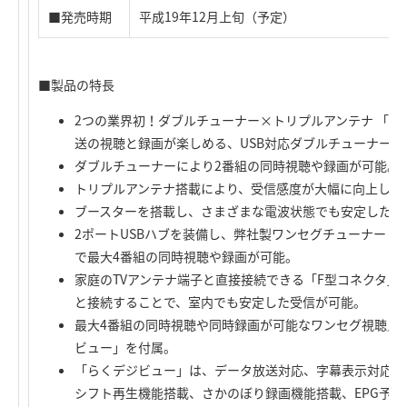
■発売時期
平成19年12月上旬（予定）
■製品の特長
2つの業界初！ダブルチューナー×トリプルアンテナ 「
送の視聴と録画が楽しめる、USB対応ダブルチューナー
ダブルチューナーにより2番組の同時視聴や録画が可能。
トリプルアンテナ搭載により、受信感度が大幅に向上し、
ブースターを搭載し、さまざまな電波状態でも安定した視
2ポートUSBハブを装備し、弊社製ワンセグチューナー「LDT
で最大4番組の同時視聴や録画が可能。
家庭のTVアンテナ端子と直接接続できる「F型コネクタ」
と接続することで、室内でも安定した受信が可能。
最大4番組の同時視聴や同時録画が可能なワンセグ視聴／
ビュー」を付属。
「らくデジビュー」は、データ放送対応、字幕表示対応、EP
シフト再生機能搭載、さかのぼり録画機能搭載、EPG予約録