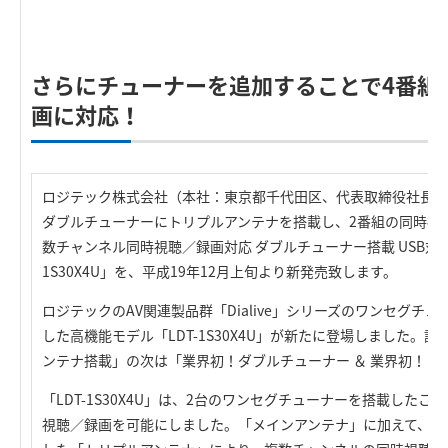
R
さらにチューナーを追加することで4番組
画に対応！
ロジテック株式会社（本社：東京都千代田区、代表取締役社長：
ダブルチューナーにトリプルアンテナを搭載し、2番組の同時視
数チャンネル同時視聴／録画対応 ダブルチューナー搭載 USB対応
1S30X4U」を、平成19年12月上旬より新発売致します。
ロジテックのAV関連製品群「Dialive」シリーズのワンセグチ
した高機能モデル「LDT-1S30X4U」が新たに登場しました。
ンテナ搭載」の次は「業界初！ダブルチューナー ＆ 業界初！ト
「LDT-1S30X4U」は、2台のワンセグチューナーを搭載した
視聴／録画を可能にしました。「メインアンテナ」に加えて、2