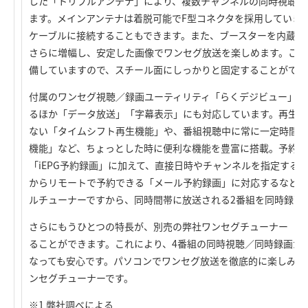
した「トリプルアンテナ」により、複数チャンネルの同時視聴で
ます。メインアンテナは着脱可能でF型コネクタを採用していま
ケーブルに接続することもできます。また、ブースターを内蔵し
さらに増幅し、安定した画像でワンセグ放送を楽しめます。この
備していますので、スチール面にしっかりと固定することができ
付属のワンセグ視聴／録画ユーティリティ「らくデジビュー」は、「
るほか「データ放送」「字幕表示」にも対応しています。再生時
ない「タイムシフト再生機能」や、番組視聴中に常に一定時間の
機能」など、ちょっとした時に便利な機能を豊富に搭載。予約録
「iEPG予約録画」に加えて、直接日時やチャンネルを指定する
からリモートで予約できる「メール予約録画」に対応するなど充
ルチューナーですから、同時間帯に放送される2番組を同時録画
さらにもうひとつの特長が、別売の弊社ワンセグチューナー「LDT-
ることができます。これにより、4番組の同時視聴／同時録画が
なっても安心です。パソコンでワンセグ放送を徹底的に楽しみた
ンセグチューナーです。
※1 弊社調べによる