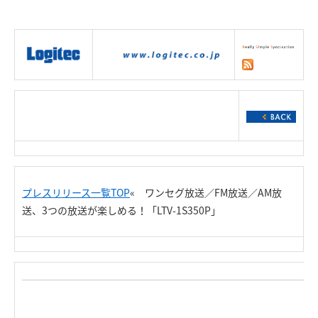
|
製品情報
|
接続情報
|
ダウンロー
ド
|
サポート
|
ショッピング
|
プレスリリース一覧TOP
« ワンセグ放送／FM放送／AM放
送、3つの放送が楽しめる！「LTV-1S350P」
Re