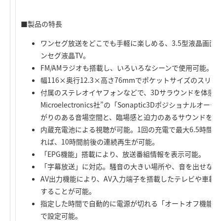
■製品の特長
ワンセグ放送をどこでも手軽に楽しめる、3.5型液晶画面
ンセグ液晶TV。
FM/AMラジオも搭載し、いろいろなシーンで使用可能。
幅116×奥行12.3×高さ76mmでポケットサイズのスリ
付属のステレオイヤフォンなどで、3Dサラウンドを体感できる
Microelectronics社”の「Sonaptic3Dポジショナ
がりのある音場空間と、臨場感と迫力のあるサウンドを再
内蔵充電池による視聴が可能。1回の充電で最大6.5時間の
れば、10時間前後の連続再生が可能。
「EPG機能」搭載により、放送番組情報を表示可能。
「字幕放送」に対応。騒音の大きい場所や、音を出せない
AV出力機能により、AV入力端子を搭載したテレビや車載
することが可能。
指定した時間で自動的に電源が切れる「オートオフ機能」を
で設定可能。