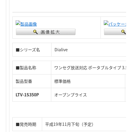
■シリーズ名
Dialive
■製品名称
ワンセグ放送対応 ポータブルタイプ 3.5
製品型番
標準価格
J
LTV-1S350P
オープンプライス
4
■発売時期
平成19年11月下旬（予定）