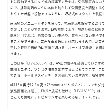
トに収納できるロッド式の標準アンテナは、受信感度のよい方向
ので、携帯電話のように本体を動かして受信感度を調整する必要
を立てた状態で視聴できるように、収納式のスタンドを装備して
画面横のメニューボタンを使って、視聴地域を設定するだけで、
を楽しむことができます。EPG機能により、放送番組の状態を
能を利用すれば、騒音の激しい場所や、音を出せない場所でも、
ることができます。音声多重放送にも対応しますので、副音声に
定した時間で自動的に電源が切れる「オートオフ機能」を搭載し、
きます。
このほか「LTV-1S350P」は、AV出力端子を装備していますの
載用モニタに、ワンセグ映像を出力することもできます。また、
できる「ホールドスイッチ」を装備していますので、誤操作を防
幅116×奥行12.3×高さ76mmのスリムボディに、ワンセグ対応
液晶画面を搭載し、FM/AM放送も聴ける「LTV-1S350P」は
どこでも気軽にテレビやラジオを楽しめる新アイテムです。