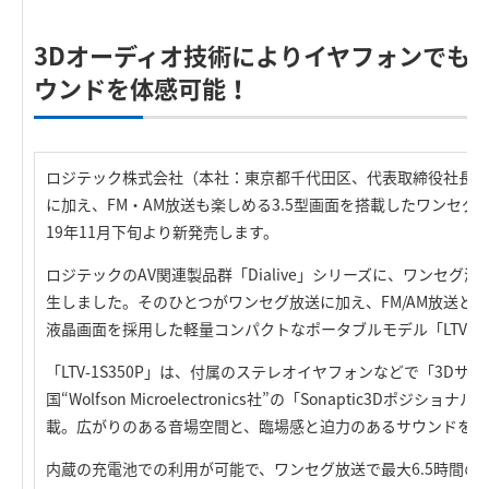
3Dオーディオ技術によりイヤフォンでも
ウンドを体感可能！
ロジテック株式会社（本社：東京都千代田区、代表取締役社長：
に加え、FM・AM放送も楽しめる3.5型画面を搭載したワンセグ液晶T
19年11月下旬より新発売します。
ロジテックのAV関連製品群「Dialive」シリーズに、ワンセグ
生しました。そのひとつがワンセグ放送に加え、FM/AM放送とい
液晶画面を採用した軽量コンパクトなポータブルモデル「LTV-1S
「LTV-1S350P」は、付属のステレオイヤフォンなどで「3D
国“Wolfson Microelectronics社”の「Sonaptic3Dポ
載。広がりのある音場空間と、臨場感と迫力のあるサウンドを再
内蔵の充電池での利用が可能で、ワンセグ放送で最大6.5時間の