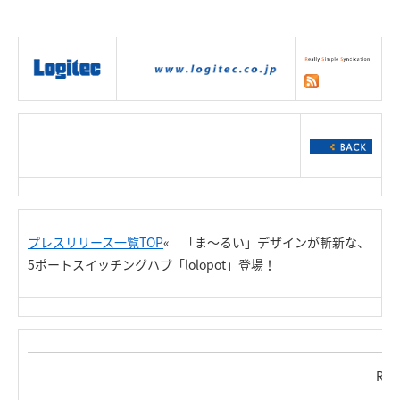
|
製品情報
|
接続情報
|
ダウンロー
ド
|
サポート
|
ショッピング
|
プレスリリース一覧TOP
« 「ま～るい」デザインが斬新な、
5ポートスイッチングハブ「lolopot」登場！
Rel