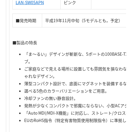
LAN-SW05APN
ピンク
■発売時期
平成19年11月中旬（5モデルとも，予定）
■製品の特長
「ま～るい」デザインが斬新な、5ポートの100BASE-TX/1
ブ。
ご家庭などで見える場所に設置しても雰囲気を損なわない
ゃれなデザイン。
薄型コンパクト設計で、底面にマグネットを装備するなど
選べる5色のカラーバリエーションをご用意。
冷却ファンの無い静音設計。
発熱が少なくコンパクトで邪魔にならない、小型ACアダ
「Auto MDI/MDI-X機能」に対応し、ストレート/クロス
EUのRoHS指令（特定有害物質使用制限指令）に準拠し