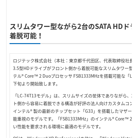
R
スリムタワー型ながら2台のSATA HDド
着脱可能！
ロジテック株式会社（本社：東京都千代田区、代表取締役社長：葉
3.5型HDドライブがフロント側から着脱可能なスリムタワー型
テル® Core™ 2 Duoプロセッサ FSB1333MHzを搭載可能な「L
下旬より開始致します。
「LC-74T13モデル」は、スリムサイズの筐体でありながら、2台
ト側から容易に着脱できる構造が好評の法人向けカスタムコントー
インテル® 製の最新のチップセット「G33」を搭載したマザーボー
能重視のモデルです。「FSB1333MHz」のインテル® Core™ 
い性能を要求される環境に最適のモデルです。