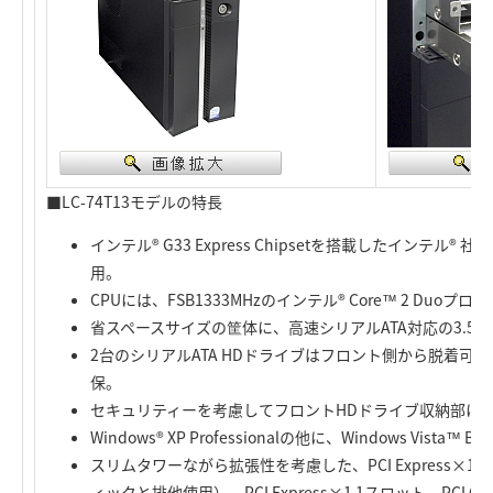
■LC-74T13モデルの特長
インテル® G33 Express Chipsetを搭載したインテル®
用。
CPUには、FSB1333MHzのインテル® Core™ 2 Duo
省スペースサイズの筐体に、高速シリアルATA対応の3.5
2台のシリアルATA HDドライブはフロント側から脱着可
保。
セキュリティーを考慮してフロントHDドライブ収納部に
Windows® XP Professionalの他に、Windows Vista™ 
スリムタワーながら拡張性を考慮した、PCI Express×1
ィックと排他使用）、PCI Express×1 1スロット、PC