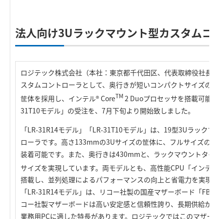
法人向け3Uラックマウント型カスタムコ
ロジテック株式会社（本社：東京都千代田区、代表取締役社長：
スタムコントローラとして、奥行きが短いコンパクトサイズの19
TM
筐体を採用し、インテル® Core
2 Duoプロセッサを搭載可能な「
31T10モデル」の受注を、7月下旬より開始致しました。
「LR-31R14モデル」「LR-31T10モデル」は、19型3Uラ
ローラです。高さ133mmの3Uサイズの筐体に、フルサイズのP
装着可能です。また、奥行きは430mmと、ラックマウントタイ
サイズを実現しています。両モデルとも、高性能CPU「インテル® 
搭載し、並列処理によるパフォーマンスの向上と省電力を実現し
「LR-31R14モデル」は、リコー社製の国産マザーボード「FB1
コー社製マザーボードは高い安定感と信頼性誇り、長期供給が可
業務用PCに適した特長があります。ロジテックではこのマザーボー