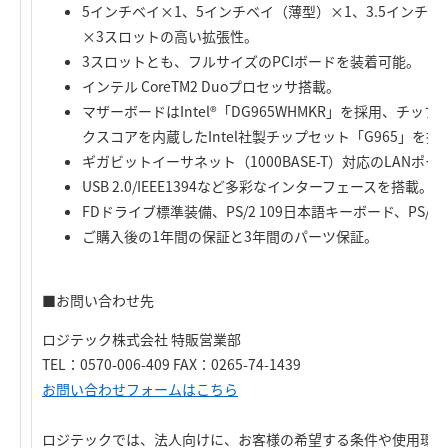
5インチベイ×1、5インチベイ（薄型）×1、3.5インチベイ
×3スロットの高い拡張性。
3スロットとも、フルサイズのPCIボードを装着可能。
インテル CoreTM2 Duoプロセッサ搭載。
マザーボードはIntel®「DG965WHMKR」を採用、チップ
クスコアを内蔵したIntel社製チップセット「G965」を搭
ギガビットイーサネット（1000BASE-T）対応のLANポー
USB 2.0/IEEE1394など多彩なインターフェースを搭載。
FDドライブ標準装備、PS/2 109日本語キーボード、PS
ご購入後の1年間の保証と3年間のパーツ保証。
■お問い合わせ先
ロジテック株式会社 特販営業部
TEL：0570-006-409 FAX：0265-74-1439
お問い合わせフォームはこちら
ロジテックでは、法人向けに、お客様の希望する条件や使用環境