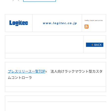
|
製品情報
|
接続情報
|
ダウンロー
ド
|
サポート
|
ショッピング
|
プレスリリース一覧TOP
« 法人向けラックマウント型カスタ
ムコントローラ
R