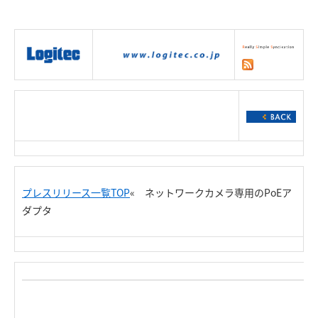
|
製品情報
|
接続情報
|
ダウンロー
ド
|
サポート
|
ショッピング
|
プレスリリース一覧TOP
« ネットワークカメラ専用のPoEア
ダプタ
R