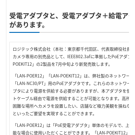
受電アダプタと、受電アダプタ＋給電ア
があります。
ロジテック株式会社（本社：東京都千代田区、代表取締役社長：
カメラ専用の別売品として、IEEE802.3afに準拠したPoEアダプタ「
POEKIT12」の2製品を7月中旬より新発売致します。
「LAN-POER12」「LAN-POEKIT12」は、弊社製のネットワーク
「LAN-NC30/PT」用のPoEアダプタです。これらのネットワ
プタにより電源を供給する必要がありますが、本アダプタを使用
トケーブル経由で電源を供給することが可能となります。高所な
困難な場所へカメラを設置したい、店舗など極力美観を損ねない
といったご要望を実現することができます。
「LAN-POER12」は「PoE受電アダプタ」単体のモデルで、上
能な場合に使用いただくことができます。「LAN-POEKIT12」は