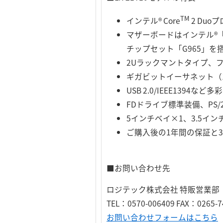
TM
インテル® Core
2 Duo
マザーボードはインテル®「
チップセット「G965」を
2Uラックマントタイプ、
ギガビットイーサネット（10
USB 2.0/IEEE1394
FDドライブ標準装備、PS/
5インチベイ×1、3.5イン
ご購入後の1年間の保証と
■お問い合わせ先
ロジテック株式会社 特販営業部
TEL：0570-006409 FAX：0265-7
お問い合わせフォームはこちら