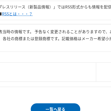
プレスリリース（新製品情報）」ではRSS形式からも情報を配
■
RSSとは・・・？
表当時の情報です。 予告なく変更されることがありますので、
、各社の商標または登録商標です。記載価格はメーカー希望小
|
＜＝戻る
|
プライバシー・ポリシー
｜
ご利
Copyright 
一覧へ戻る