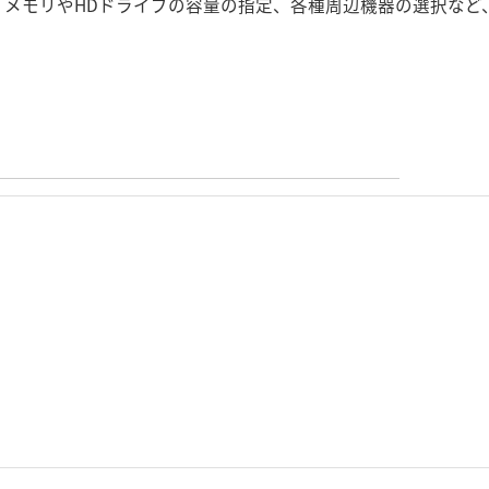
、メモリやHDドライブの容量の指定、各種周辺機器の選択な
。