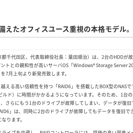
備えたオフィスユース重視の本格モデル
都千代田区、代表取締役社長：葉田順治）は、2台のHDDが
ントとの親和性が高いサーバOS「Windows® Storage Server
ーズ」を7月上旬より新発売致します。
D5を越える高い信頼性を持つ「RAID6」を搭載したBOX型のNA
リビルド）に時間がかかるようになっています。そのため、1台
中に、さらにもう1台のドライブが故障してしまい、データが復
AID6」は、同時に2台のドライブが故障してもデータを復旧でき
になります。
HDドライブを内蔵し、RAIDコントローラには、評価の高い国