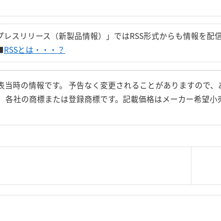
プレスリリース（新製品情報）」ではRSS形式からも情報を配
■
RSSとは・・・？
表当時の情報です。 予告なく変更されることがありますので、
、各社の商標または登録商標です。記載価格はメーカー希望小
|
＜＝戻る
|
プライバシー・ポリシー
｜
ご利
Copyright 