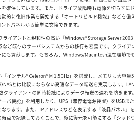
性を確保しています。また、ドライブ故障時も電源を切らずに
自動的に復旧作業を開始する「オートリビルド機能」などを備
ロントパネルから簡単に交換できます。
ライアントと親和性の高い「Windows® Strorage Server 
NT® 系など既存のサーバシステムからの移行も容易です。クライ
も貢献します。もちろん、Windows/Macintosh混在環
「インテル® Celeron® M 1.5GHz」を搭載し、メモリも大容量
のNASとは比較にならない高速なデータ転送を実現します。LA
し、複数クライアントの同時接続によりデータ転送の遅れを防ぎます
ーバ機能」を利用したり、UPS（無停電電源装置）をUSBま
なります。また、IPアドレスなどを表示する「液晶パネル」を
の時点で記録しておくことで、後に復元を可能にする「シャド