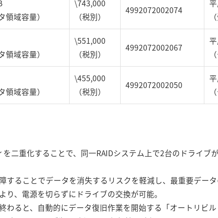
B
\743,000
平
4992072002074
タ領域容量）
（税別）
（
\551,000
平
4992072002067
タ領域容量）
（税別）
（
\455,000
平
4992072002050
タ領域容量）
（税別）
（
ティを二重化することで、同一RAIDシステム上で2台のドライ
障することでデータを消失するリスクを軽減し、最重要データ
より、電源を切らずにドライブの交換が可能。
終わると、自動的にデータ復旧作業を開始する「オートリビル