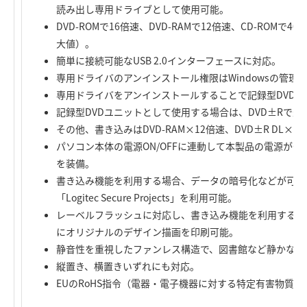
読み出し専用ドライブとして使用可能。
DVD-ROMで16倍速、DVD-RAMで12倍速、CD-ROM
大値）。
簡単に接続可能なUSB 2.0インターフェースに対応。
専用ドライバのアンインストール権限はWindowsの管理
専用ドライバをアンインストールすることで記録型DVD
記録型DVDユニットとして使用する場合は、DVD±Rで最
その他、書き込みはDVD-RAM×12倍速、DVD±R DL×
パソコン本体の電源ON/OFFに連動して本製品の電源がON
を装備。
書き込み機能を利用する場合、データの暗号化などが可能
「Logitec Secure Projects」を利用可能。
レーベルフラッシュに対応し、書き込み機能を利用する場
にオリジナルのデザイン描画を印刷可能。
静音性を重視したファンレス構造で、図書館など静かな環
縦置き、横置きいずれにも対応。
EUのRoHS指令（電器・電子機器に対する特定有害物質