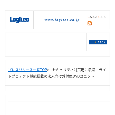
|
製品情報
|
接続情報
|
ダウンロー
ド
|
サポート
|
ショッピング
|
プレスリリース一覧TOP
« セキュリティ対策用に最適！ライ
トプロテクト機能搭載の法人向け外付型DVDユニット
R