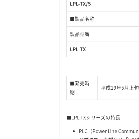
LPL-TX/S
■製品名称
製品型番
LPL-TX
■発売時
平成19年5月上
期
■LPL-TXシリーズの特長
PLC（Power Line Co