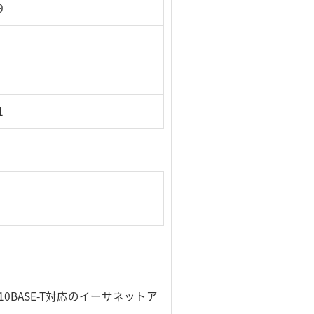
9
1
X/10BASE-T対応のイーサネットア