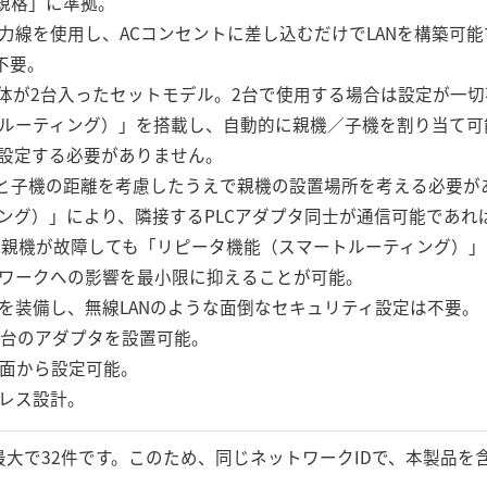
A規格」に準拠。
力線を使用し、ACコンセントに差し込むだけでLANを構築可
不要。
プタ本体が2台入ったセットモデル。2台で使用する場合は設定が一
ルーティング）」を搭載し、自動的に親機／子機を割り当て可
設定する必要がありません。
機と子機の距離を考慮したうえで親機の設置場所を考える必要が
ング）」により、隣接するPLCアダプタ同士が通信可能であれ
 親機が故障しても「リピータ機能（スマートルーティング）
ワークへの影響を最小限に抑えることが可能。
を装備し、無線LANのような面倒なセキュリティ設定は不要。
6台のアダプタを設置可能。
画面から設定可能。
レス設計。
最大で32件です。このため、同じネットワークIDで、本製品