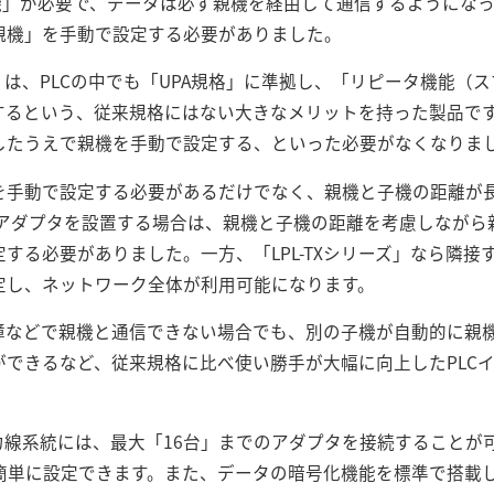
機」が必要で、データは必ず親機を経由して通信するようになっ
親機」を手動で設定する必要がありました。
ズ」は、PLCの中でも「UPA規格」に準拠し、「リピータ機能
するという、従来規格にはない大きなメリットを持った製品で
したうえで親機を手動で設定する、といった必要がなくなりま
を手動で設定する必要があるだけでなく、親機と子機の距離が
トアダプタを設置する場合は、親機と子機の距離を考慮しなが
する必要がありました。一方、「LPL-TXシリーズ」なら隣
定し、ネットワーク全体が利用可能になります。
障などで親機と通信できない場合でも、別の子機が自動的に親
ができるなど、従来規格に比べ使い勝手が大幅に向上したPLC
じ電力線系統には、最大「16台」までのアダプタを接続することが
簡単に設定できます。また、データの暗号化機能を標準で搭載し