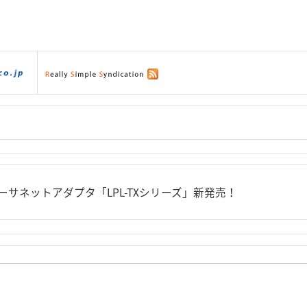
ダウンロード
|
サポート
|
ショッピング
|
イーサネットアダプタ「LPL-TXシリーズ」新発売！