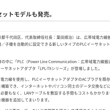
セットモデルも発売。
京都千代田区、代表取締役社長：葉田順治）は、広帯域電力線搬
／子機を自動的に設定できる新しいタイプのPLCイーサネットアダ
「PLC（Power Line Communication：広帯域電力
ーサネットアダプタ「LPL-TXシリーズ」が登場しました。
の電力線を使用し、PLCイーサネットアダプタのACプラグを既
を構築でき、インターネットやパソコン同士のデータ交換など
の必要もなく、LANケーブルを敷設する手間もコストもかかりま
な機器を追加してまいります。