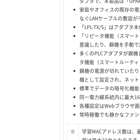
ダプタで、本製品は「UP
家庭やオフィスの既存の電
なぐLANケーブルの敷設が
「LPL-TX/S」はアダ
「リピータ機能（スマート
意識したり、親機を手動で
多くのPLCアダプタが親
タ機能（スマートルーティ
親機の電源が切れていたり
機として設定され、ネット
標準でデータの暗号化機能
同一電力線系統内に最大1
各種設定はWebブラウザ
常時稼働でも静かなファン
※
学習MACアドレス数は、