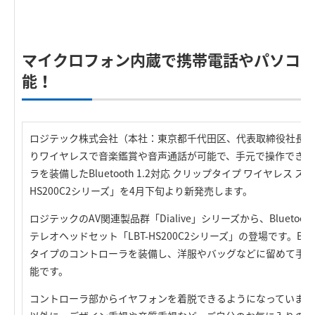
R
マイクロフォン内蔵で携帯電話やパソコ
能！
ロジテック株式会社（本社：東京都千代田区、代表取締役社長：葉田
りワイヤレスで音楽鑑賞や音声通話が可能で、手元で操作できる
ラを装備したBluetooth 1.2対応 クリップタイプ ワイヤレス 
HS200C2シリーズ」を4月下旬より新発売します。
ロジテックのAV関連製品群「Dialive」シリーズから、Blueto
テレオヘッドセット「LBT-HS200C2シリーズ」の登場です。Blue
タイプのコントローラを装備し、洋服やバッグなどに留めて手元
能です。
コントローラ部からイヤフォンを着脱できるようになっています