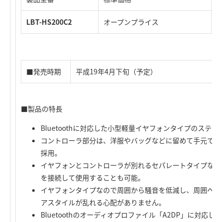
LBT-HS200C2
オープンプライス
4
■発売時期
平成19年4月下旬（予定）
■製品の特長
Bluetoothに対応した小型軽量イヤフォンタイプのステ
コントローラ部分は、洋服やバッグなどに留めて手元で操
採用。
イヤフォンとコントローラが別れるセパレートタイプなの
を接続して使用することも可能。
イヤフォンタイプなので周囲から騒音を低減し、周囲への
アスタイルが乱れる心配がありません。
Bluetoothのオーディオプロファイル「A2DP」に対応