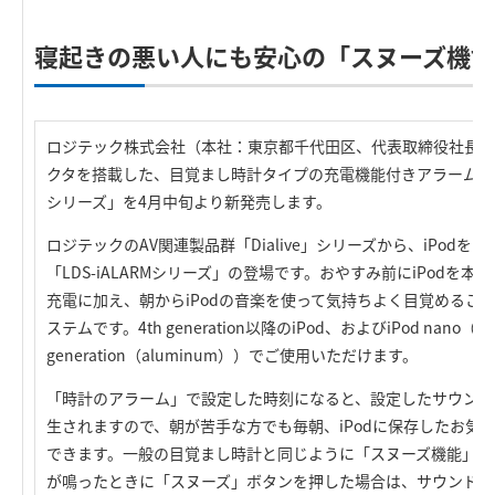
寝起きの悪い人にも安心の「スヌーズ機
ロジテック株式会社（本社：東京都千代田区、代表取締役社長：葉田
クタを搭載した、目覚まし時計タイプの充電機能付きアラームサウン
シリーズ」を4月中旬より新発売します。
ロジテックのAV関連製品群「Dialive」シリーズから、iPod
「LDS-iALARMシリーズ」の登場です。おやすみ前にiPodを
充電に加え、朝からiPodの音楽を使って気持ちよく目覚めるこ
ステムです。4th generation以降のiPod、およびiPod nano（1st 
generation（aluminum））でご使用いただけます。
「時計のアラーム」で設定した時刻になると、設定したサウンド
生されますので、朝が苦手な方でも毎朝、iPodに保存したお気
できます。一般の目覚まし時計と同じように「スヌーズ機能」を
が鳴ったときに「スヌーズ」ボタンを押した場合は、サウンドの