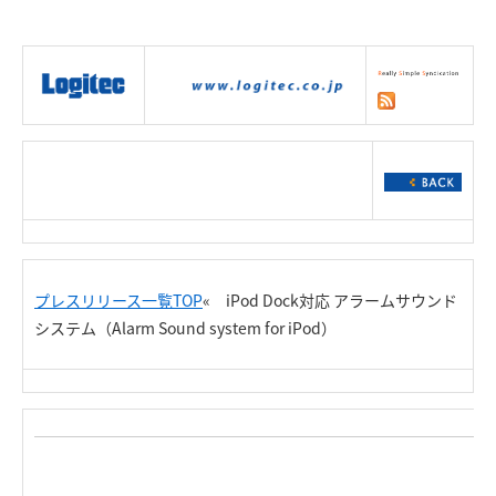
|
製品情報
|
接続情報
|
ダウンロー
ド
|
サポート
|
ショッピング
|
プレスリリース一覧TOP
« iPod Dock対応 アラームサウンド
システム（Alarm Sound system for iPod）
Re