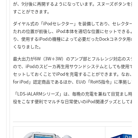
が、9分後に再開するようになっています。スヌーズボタンを押
すことができます。
ダイヤル式の「iPodセレクター」を装備しており、セレクターで
たれの位置が前後し、iPod本体を適切な位置にセットできるよ
り、使用するiPodの機種によって必要だったDockコネクタ用
くなりました。
最大出力が6W（3W＋3W）のアンプ部とフルレンジ対応のステ
ので、iPodのスピーカ再生用サウンドシステムとしても使用です
セットしておくことでiPodを充電することができます。なお、本
for iPod」認定商品であるほか、EUの「RoHS指令」に準拠
「LDS-iALARMシリーズ」は、毎晩の充電を兼ねて目覚まし時
役をこなす便利でマルチな日常使いのiPod関連グッズとしてお