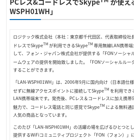
PCレス&コードレスでSkype
が使える「
WSPH01WH」
ロジテック株式会社（本社：東京都千代田区、代表取締役社長：
TM
TM
ドレスでSkype
が利用できるSkype
専用無線LAN携帯端末「L
して、フォン・ジャパン株式会社が提供する「FONソーシャル
ームウェアの提供を開始致しました。「FONソーシャルルータ」を
することができます。
「LAN-WSPH01WH」は、2006年9月に国内向け（日本語仕
TM
せずに無線アクセスポイントに接続してSkype
を利用できるよう
LAN携帯端末です。発売後、PCレス＆コードレスに加え携帯電
TM
魅力で、コードレス電話と同じ感覚でSkype
による無料通話
人気の商品となっています。
このたび「LAN-WSPH01WH」の活躍の場を広げるひとつと
提供するWiFiコミュニティプロジェクト「FON（フォン）」に