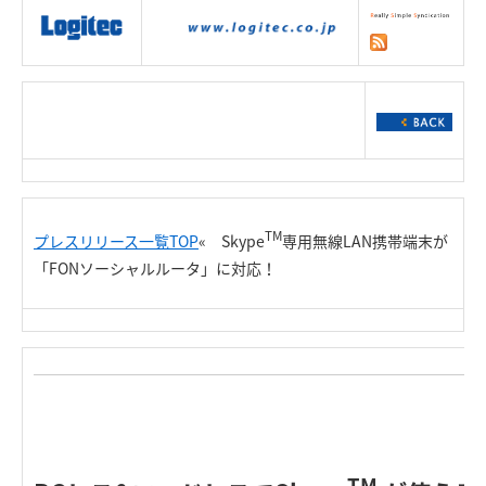
|
製品情報
|
接続情報
|
ダウンロー
ド
|
サポート
|
ショッピング
|
TM
プレスリリース一覧TOP
« Skype
専用無線LAN携帯端末が
「FONソーシャルルータ」に対応！
Re
TM