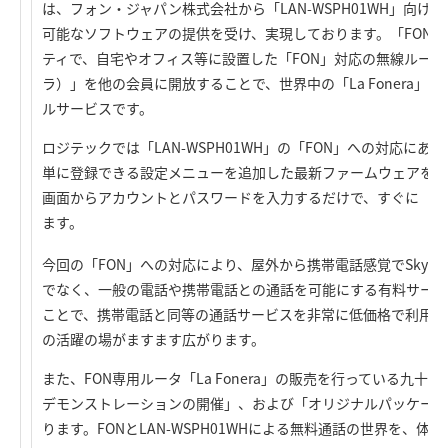
は、フォン・ジャパン株式会社から「LAN-WSPH01WH」向け
可能なソフトウェアの提供を受け、実現しております。「FON」と
ティで、自宅やオフィス等に設置した「FON」対応の無線ルータ「L
ラ）」を他の会員に開放することで、世界中の「La Fonera」
ルサービスです。
ロジテックでは「LAN-WSPH01WH」の「FON」への対応にあ
単に登録できる設定メニューを追加した最新ファームウェアをご
画面からアカウントとパスワードを入力するだけで、すぐに「F
ます。
今回の「FON」への対応により、屋外から携帯電話感覚でSkype
でなく、一般の電話や携帯電話との通話を可能にする有料サービス「S
ことで、携帯電話と同等の通話サービスを非常に低価格で利用できる
の活躍の場がますます広がります。
また、FON専用ルータ「La Fonera」の販売を行っている九
デモンストレーションの開催」、および「オリジナルパッケージ
ります。FONとLAN-WSPH01WHによる無料通話の世界を、