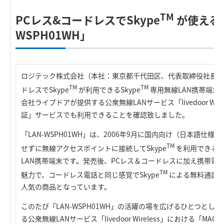
TM
PCレス&コードレスでSkype
が使える「
WSPH01WH」
ロジテック株式会社（本社：東京都千代田区、代表取締役社長：
TM
TM
ドレスでSkype
が利用できるSkype
専用無線LAN携帯端末「L
会社ライブドアが提供する公衆無線LANサービス「livedoor Wir
証」サービスでも利用できることを確認致しました。
「LAN-WSPH01WH」は、2006年9月に国内向け（日本語仕
TM
せずに無線アクセスポイントに接続してSkype
を利用できるよう
LAN携帯端末です。発売後、PCレス＆コードレスに加え携帯電
TM
魅力で、コードレス電話と同じ感覚でSkype
による無料通話
人気の商品となっています。
このたび「LAN-WSPH01WH」の活躍の場を広げるひとつと
る公衆無線LANサービス「livedoor Wireless」における「