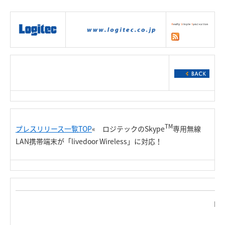
|
製品情報
|
接続情報
|
ダウンロー
ド
|
サポート
|
ショッピング
|
TM
プレスリリース一覧TOP
« ロジテックのSkype
専用無線
LAN携帯端末が「livedoor Wireless」に対応！
Rel