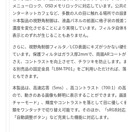
メニューロック、OSDメモリロックに対応しています。公共の
ンターネットカフェなど、多数の人の目に触れる場所での設置に
※本製品の視野角制御は、液晶パネルの前面に格子状の視差フィ
濃度を変化させることにより実現しています。フィルタ自体を内
表示とのずれが生じることもありません。
さらに、視野角制御フィルタ／LCD表面にキズがつかない硬化
ています。保護フィルタはガラス厚2mmで、両面ARコートが施
さえ、コントラストを向上させて、チラツキを防止します。また
る別売品の固定金具「LBM-TP01」をご利用いただければ、落
ともできます。
本製品は、高速応答（5ms）、高コントラスト（700:1）の高
ので、動きのある画像も鮮明に表示することができます。画面モ
チャーモード」、輝度やコントラストを落として目に優しく省電
類をワンタッチで切り替え可能です。そのほか、「sRGB対応」
「自動調整ボタン」など充実した機能に対応します。