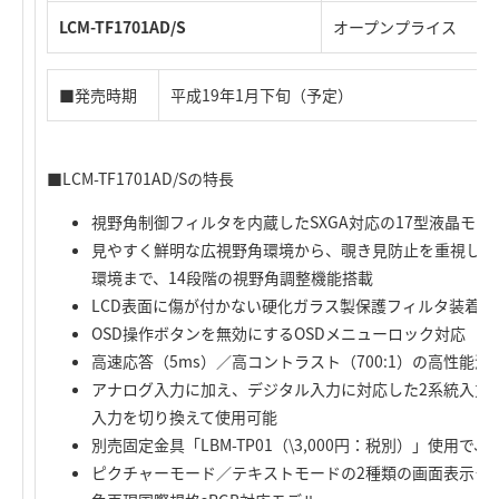
LCM-TF1701AD/S
オープンプライス
■発売時期
平成19年1月下旬（予定）
■LCM-TF1701AD/Sの特長
視野角制御フィルタを内蔵したSXGA対応の17型液晶モニ
見やすく鮮明な広視野角環境から、覗き見防止を重視した
環境まで、14段階の視野角調整機能搭載
LCD表面に傷が付かない硬化ガラス製保護フィルタ装着
OSD操作ボタンを無効にするOSDメニューロック対応
高速応答（5ms）／高コントラスト（700:1）の高性能
アナログ入力に加え、デジタル入力に対応した2系統入力
入力を切り換えて使用可能
別売固定金具「LBM-TP01（\3,000円：税別）」使用
ピクチャーモード／テキストモードの2種類の画面表示モ