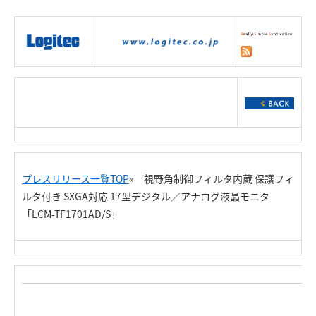
|
製品情報
|
接続情報
|
ダウンロー
ド
|
サポート
|
ショッピング
|
プレスリリース一覧TOP
« 視野角制御フィルタ内蔵 保護フィ
ルタ付き SXGA対応 17型デジタル／アナログ液晶モニタ
「LCM-TF1701AD/S」
R