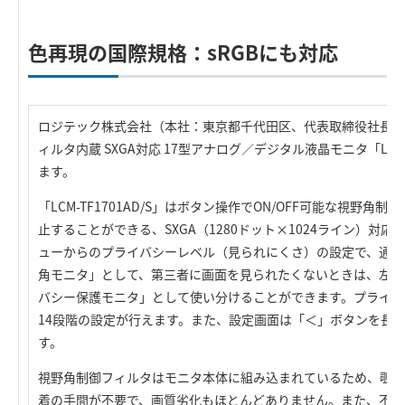
色再現の国際規格：sRGBにも対応
ロジテック株式会社（本社：東京都千代田区、代表取締役社長：
ィルタ内蔵 SXGA対応 17型アナログ／デジタル液晶モニタ「LCM-
ます。
「LCM-TF1701AD/S」はボタン操作でON/OFF可能な視野
止することができる、SXGA（1280ドット×1024ライン）対応
ューからのプライバシーレベル（見られにくさ）の設定で、通常
角モニタ」として、第三者に画面を見られたくないときは、左右
バシー保護モニタ」として使い分けることができます。プライバ
14段階の設定が行えます。また、設定画面は「＜」ボタンを長
す。
視野角制御フィルタはモニタ本体に組み込まれているため、覗き
着の手間が不要で、画質劣化もほとんどありません。また、不用