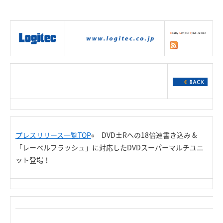
|
製品情報
|
接続情報
|
ダウンロー
ド
|
サポート
|
ショッピング
|
プレスリリース一覧TOP
«
DVD±Rへの18倍速書き込み &
「レーベルフラッシュ」に対応した
DVDスーパーマルチユニ
ット登場！
Re