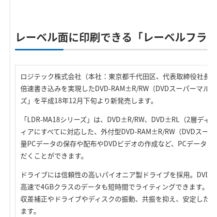
レーベル面に印刷できる「レーベルフラ
ロジテック株式会社（本社：東京都千代田区、代表取締役社長：葉
倍速書き込みを実現したDVD-RAM±R/RW（DVDスーパーマルチ
ズ」を平成18年12月下旬より新発売します。
「LDR-MA18シリーズ」は、DVD±R/RW、DVD±RL（2層ディ
ィアにすべてに対応した、外付型DVD-RAM±R/RW（DVDス
量PCデータの保存や配布やDVDビデオの作成など、PCデータか
だくことができます。
ドライブには信頼性の高いパイオニア製ドライブを採用。DVD±
高速で4GBクラスのデータも短時間でライティングできます。
収差補正やドライブやディスクの振動、共振を抑え、安定したデ
ます。