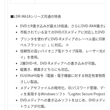
■LDR-MA18シリーズ共通の特長
DVD±R書き込みが最大18倍速、さらにDVD-RAM書き込
市販されている全てのDVD/CDメディアに対応したDVD
プリンタを使わずにDVD-Rメディアのレーベル面に印刷が可能な
ベルフラッシュ）」に対応。 ※
信頼性の高いパイオニア製ドライブ採用、レーザー光の乱
イ」を使用。
2層DVD+R、DVD-Rメディアへの書き込みが可能。
縦置き、横置きどちらにも対応。
EUのRoHS指令（電器・電子機器に対する特定有害物質
さしい製品。
メディアやファイルの暗号化、ID/パスワード管理、デー
ィを実現するWindowsソフト「Logitec Secure Project
DVDメディアへの書き込みソフトをはじめ、DVDメディ
トウェアが付属。