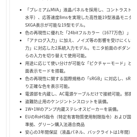
「プレミアムMVA」液晶パネルを採用し、コントラスト比13
水平）、応答速度8msを実現した高性能19型液晶モニタ。 。
SXGA表示が可能な19型モデル。
色の再現性に優れた「24bitフルカラー（1677万色）」
「アナログ入力」に加え、ノイズ等の影響を受けにくいDVI
力」に対応した2系統入力モデル。モニタ前面のボダンを
らの入力を切り替えて使用可能。
用途に応じて使い分けが可能な「ピクチャーモード」と「
面表示モードを搭載。
色の再現性に関する国際規格の「sRGB」に対応し、sRG
り正確な色を表示可能。
電源部を内蔵し、AC電源ケーブルだけで接続可能。邪魔な
盗難防止用のケンジントンスロットを装備。
1W+1Wのアンプ内蔵ステレオスピーカーを装備。
EUのRoHS指令（特定有害物質使用制限指令）および国
準拠、グリーン購入法適合商品
安心の3年間保証（液晶パネル、バックライトは1年間）