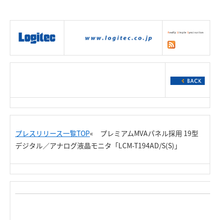
|
製品情報
|
接続情報
|
ダウンロー
ド
|
サポート
|
ショッピング
|
プレスリリース一覧TOP
« プレミアムMVAパネル採用 19型
デジタル／アナログ液晶モニタ「LCM-T194AD/S(S)」
Re