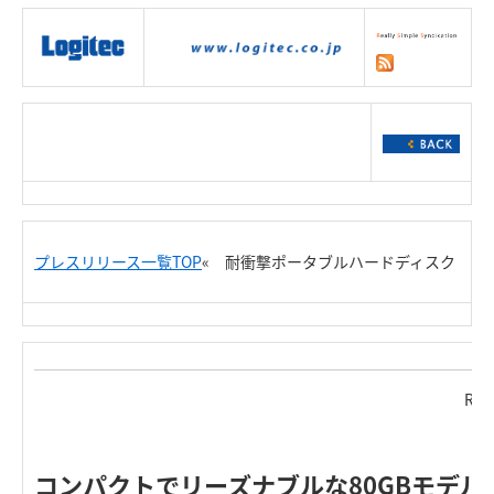
|
製品情報
|
接続情報
|
ダウンロー
ド
|
サポート
|
ショッピング
|
プレスリリース一覧TOP
« 耐衝撃ポータブルハードディスク
Rel
コンパクトでリーズナブルな80GBモデル