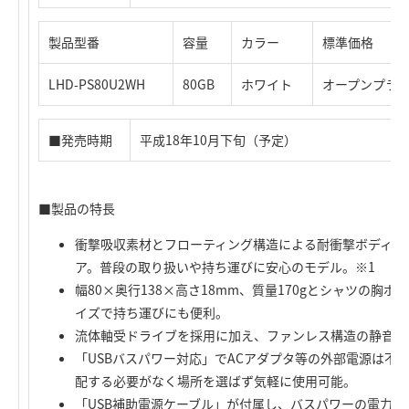
製品型番
容量
カラー
標準価格
LHD-PS80U2WH
80GB
ホワイト
オープンプラ
■発売時期
平成18年10月下旬（予定）
■製品の特長
衝撃吸収素材とフローティング構造による耐衝撃ボディによ
ア。普段の取り扱いや持ち運びに安心のモデル。※1
幅80×奥行138×高さ18mm、質量170gとシャツの胸
イズで持ち運びにも便利。
流体軸受ドライブを採用に加え、ファンレス構造の静音設
「USBバスパワー対応」でACアダプタ等の外部電源は不
配する必要がなく場所を選ばず気軽に使用可能。
「USB補助電源ケーブル」が付属し、バスパワーの電力