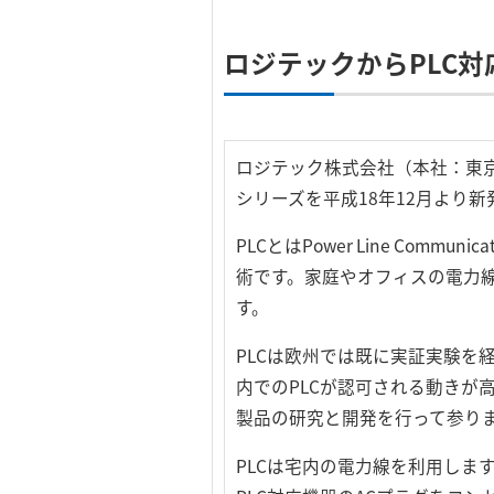
ロジテックからPLC対
ロジテック株式会社（本社：東京
シリーズを平成18年12月より
PLCとはPower Line C
術です。家庭やオフィスの電力
す。
PLCは欧州では既に実証実験を
内でのPLCが認可される動きが高まって
製品の研究と開発を行って参り
PLCは宅内の電力線を利用しま