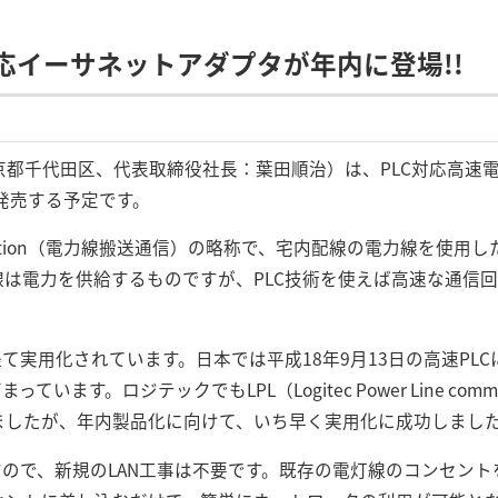
応イーサネットアダプタが年内に登場!!
都千代田区、代表取締役社長：葉田順治）は、PLC対応高速電力
新発売する予定です。
ommunication（電力線搬送通信）の略称で、宅内配線の電力線を
線は電力を供給するものですが、PLC技術を使えば高速な通信
経て実用化されています。日本では平成18年9月13日の高速PL
います。ロジテックでもLPL（Logitec Power Line comm
ましたが、年内製品化に向けて、いち早く実用化に成功しまし
すので、新規のLAN工事は不要です。既存の電灯線のコンセン