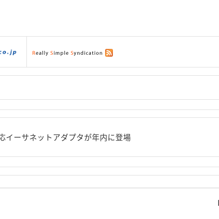
ダウンロード
|
サポート
|
ショッピング
|
C対応イーサネットアダプタが年内に登場