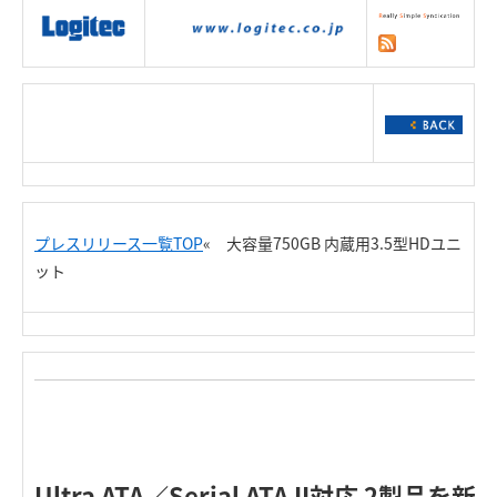
|
製品情報
|
接続情報
|
ダウンロー
ド
|
サポート
|
ショッピング
|
プレスリリース一覧TOP
« 大容量750GB 内蔵用3.5型HDユニ
ット
Re
Ultra ATA／Serial ATA II対応 2製品を