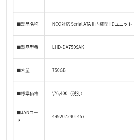
■製品名称
NCQ対応 Serial ATA II 内蔵型HDユニット（3
■製品型番
LHD-DA750SAK
■容量
750GB
■標準価格
\76,400（税別）
■JANコー
4992072401457
ド