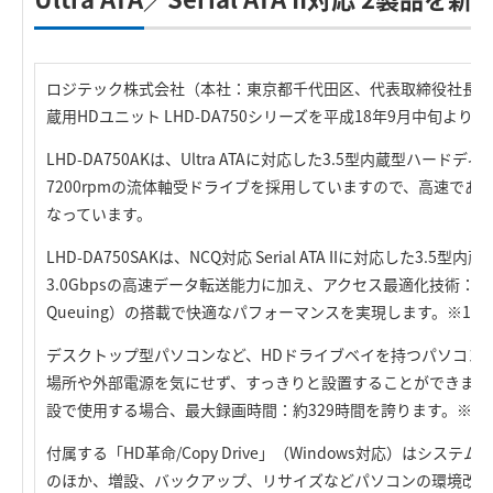
ロジテック株式会社（本社：東京都千代田区、代表取締役社長：葉田
蔵用HDユニット LHD-DA750シリーズを平成18年9月中旬より
LHD-DA750AKは、Ultra ATAに対応した3.5型内蔵型ハー
7200rpmの流体軸受ドライブを採用していますので、高速で
なっています。
LHD-DA750SAKは、NCQ対応 Serial ATA IIに対応した3.
3.0Gbpsの高速データ転送能力に加え、アクセス最適化技術：NCQ（N
Queuing）の搭載で快適なパフォーマンスを実現します。※1
デスクトップ型パソコンなど、HDドライブベイを持つパソコン
場所や外部電源を気にせず、すっきりと設置することができます。
設で使用する場合、最大録画時間：約329時間を誇ります。※2
付属する「HD革命/Copy Drive」（Windows対応）はシス
のほか、増設、バックアップ、リサイズなどパソコンの環境改善