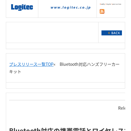
|
製品情報
|
接続情報
|
ダウンロー
ド
|
サポート
|
ショッピング
|
プレスリリース一覧TOP
« Bluetooth対応ハンズフリーカー
キット
Relea
Bluetooth対応の携帯電話とワイヤレ