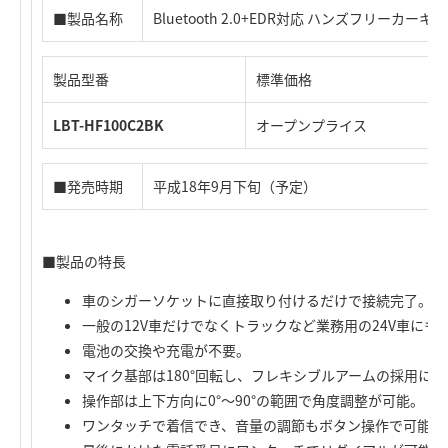
■製品名称
Bluetooth 2.0+EDR対応 ハンズフリーカーキ
製品型番
標準価格
LBT-HF100C2BK
オープンプライス
■発売時期
平成18年9月下旬（予定）
■製品の特長
車のシガーソケットに直接取り付けるだけで接続完了。
一般の12V車だけでなくトラックなど業務用の24V車にも
電池の交換や充電が不要。
マイク基部は180°回転し、フレキシブルアームの採用に
操作部は上下方向に0°～90°の範囲で角度調整が可能。
ワンタッチで着信でき、音量の調節もボタン操作で可能。