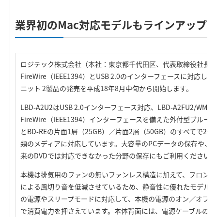
業界初のMac対応モデルもラインアップ
ロジテック株式会社（本社：東京都千代田区、代表取締役社長：
FireWire（IEEE1394）とUSB 2.0のインターフェースに
ニット 2製品の発売を平成18年8月中旬から開始します。
LBD-A2U2はUSB 2.0インターフェース対応、LBD-A2FU2/WMはU
FireWire（IEEE1394）インターフェースを備えた外付型ブル
とBD-REの片面1層（25GB）／片面2層（50GB）のすべてで2
類のメディアに対応しています。大容量のPCデータの保存や、H
来のDVDでは対応できなかった分野の保存にもご利用ください。
本機は排気用のファンの無いファンレス構造に加えて、フロント
による風切り音を低減させているため、静音性に優れたモデルと
の電源やスリープモードに対応して、本機の電源のオン／オフを
で消費電力を押さえています。本体背面には、電源ケーブルの抜