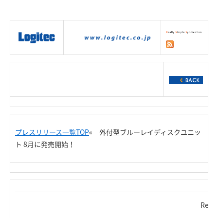
|
製品情報
|
接続情報
|
ダウンロー
ド
|
サポート
|
ショッピング
|
プレスリリース一覧TOP
« 外付型ブルーレイディスクユニッ
ト 8月に発売開始！
Rele