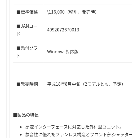
■標準価格
\116,000（税別，発売時）
■JANコー
4992072670013
ド
■添付ソフ
Windows対応版
ト
■発売時期
平成18年8月中旬（2モデルとも，予定）
■製品の特長：
高速インターフェースに対応した外付型ユニット。
静音性に優れたファンレス構造とフロント部シャッター。