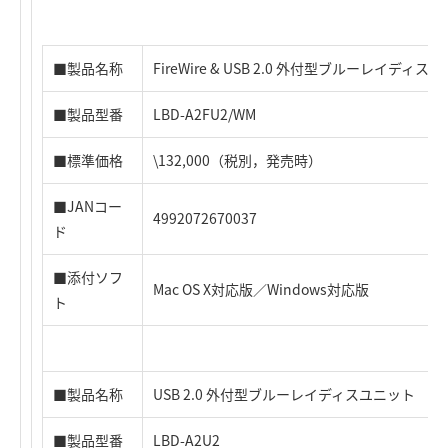
■製品名称
FireWire & USB 2.0 外付型ブルーレイディス
■製品型番
LBD-A2FU2/WM
■標準価格
\132,000（税別，発売時）
■JANコー
4992072670037
ド
■添付ソフ
Mac OS X対応版／Windows対応版
ト
■製品名称
USB 2.0 外付型ブルーレイディスユニット
■製品型番
LBD-A2U2