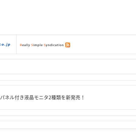
ダウンロード
|
サポート
|
ショッピング
|
チパネル付き液晶モニタ2種類を新発売！