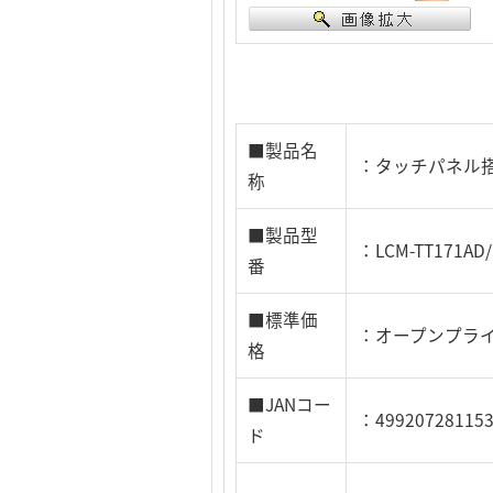
■製品名
：タッチパネル搭
称
■製品型
：LCM-TT171AD/
番
■標準価
：オープンプラ
格
■JANコー
：49920728115
ド