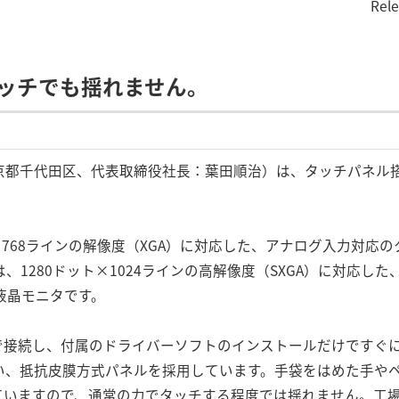
Rel
ッチでも揺れません。
都千代田区、代表取締役社長：葉田順治）は、タッチパネル搭載
4ドット×768ラインの解像度（XGA）に対応した、アナログ入力対
D/Sは、1280ドット×1024ラインの高解像度（SXGA）に対
液晶モニタです。
Bで接続し、付属のドライバーソフトのインストールだけですぐ
い、抵抗皮膜方式パネルを採用しています。手袋をはめた手や
ていますので、通常の力でタッチする程度では揺れません。工