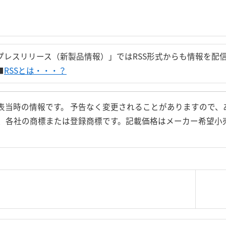
プレスリリース（新製品情報）」ではRSS形式からも情報を配
■
RSSとは・・・？
表当時の情報です。 予告なく変更されることがありますので、
、各社の商標または登録商標です。記載価格はメーカー希望小
|
＜＝戻る
|
プライバシー・ポリシー
｜
ご利
Copyright 