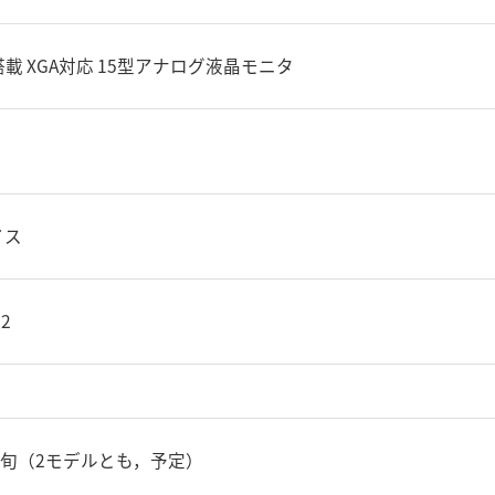
載 XGA対応 15型アナログ液晶モニタ
イス
22
下旬（2モデルとも，予定）