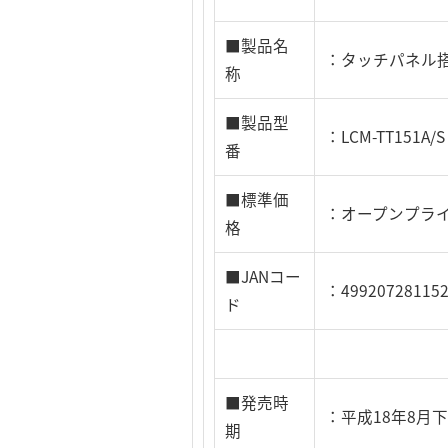
■製品名
：タッチパネル搭
称
■製品型
：LCM-TT151A/S
番
■標準価
：オープンプラ
格
■JANコー
：49920728115
ド
■発売時
：平成18年8月
期