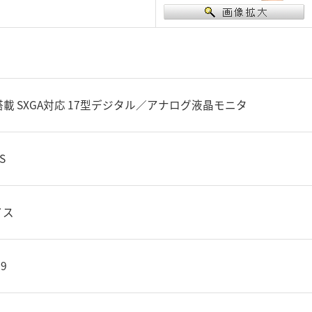
載 SXGA対応 17型デジタル／アナログ液晶モニタ
S
イス
39