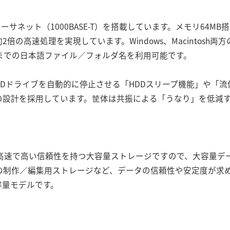
サネット（1000BASE-T）を搭載しています。メモリ64MB搭載
倍の高速処理を実現しています。Windows、Macintosh
までの日本語ファイル／フォルダ名を利用可能です。
Dドライブを自動的に停止させる「HDDスリープ機能」や「流
設計を採用しています。筐体は共振による「うなり」を低減す
。
、高速で高い信頼性を持つ大容量ストレージですので、大容量デ
の制作／編集用ストレージなど、データの信頼性や安定度が求
容量モデルです。