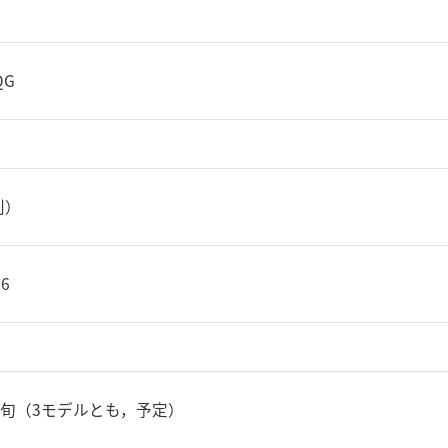
QG
別）
76
上旬（3モデルとも，予定）