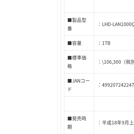
■製品型
：LHD-LAN1000
番
■容量
：1TB
■標準価
：\106,300（税
格
■JANコー
：49920724224
ド
■発売時
：平成18年9月
期