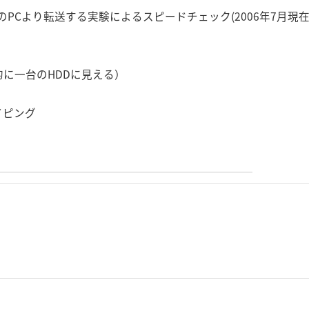
5台のPCより転送する実験によるスピードチェック(2006年7月現在
想的に一台のHDDに見える）
イピング