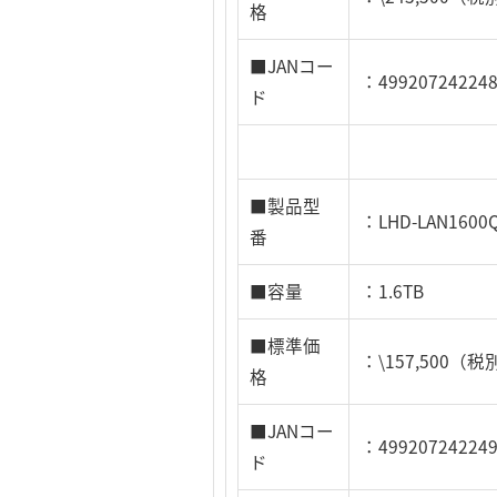
格
■JANコー
：49920724224
ド
■製品型
：LHD-LAN1600
番
■容量
：1.6TB
■標準価
：\157,500（税
格
■JANコー
：49920724224
ド