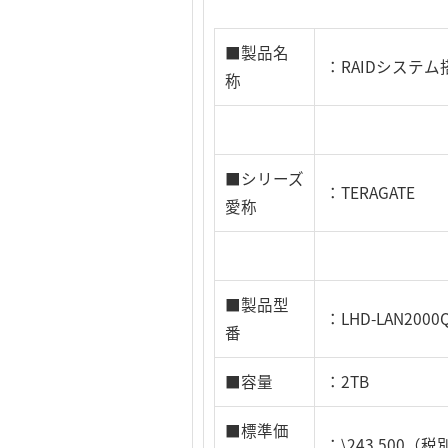
■製品名
：RAIDシステム
称
■シリーズ
：TERAGATE
愛称
■製品型
：LHD-LAN2000
番
■容量
：2TB
■標準価
：\243,500（税