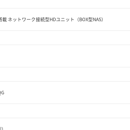
搭載 ネットワーク接続型HDユニット（BOX型NAS）
QG
別）