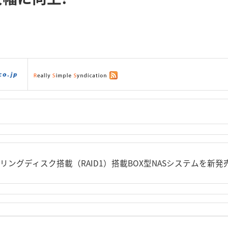
ダウンロード
|
サポート
|
ショッピング
|
リングディスク搭載（RAID1）搭載BOX型NASシステムを新発売