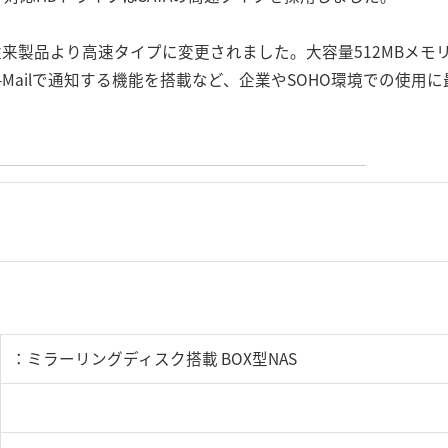
.4GHzと従来製品より高速タイプに変更されました。大容量512MB
時にはE-Mailで通知する機能を搭載など、企業やSOHO環境での
：ミラーリングディスク搭載 BOX型NAS