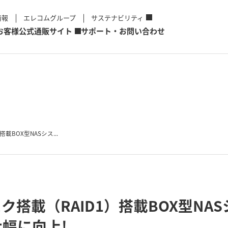
情報
エレコムグループ
サステナビリティ
お客様
公式通販サイト
サポート・お問い合わせ
載BOX型NASシス...
搭載（RAID1）搭載BOX型NA
幅に向上!