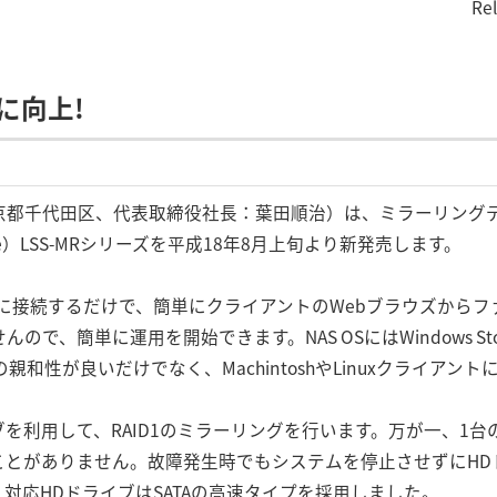
Re
に向上!
都千代田区、代表取締役社長：葉田順治）は、ミラーリングディ
 Storage）LSS-MRシリーズを平成18年8月上旬より新発売します。
ークに接続するだけで、簡単にクライアントのWebブラウズから
、簡単に運用を開始できます。NAS OSにはWindows Storage
との親和性が良いだけでなく、MachintoshやLinuxクライアン
ブを利用して、RAID1のミラーリングを行います。万が一、1台
ことがありません。故障発生時でもシステムを停止させずにHD
対応HDドライブはSATAの高速タイプを採用しました。