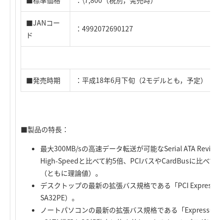
■標準価格
：\7,800（税別，発売時）
■JANコー
：4992072690127
ド
■発売時期
：平成18年6月下旬（2モデルとも，予定）
■製品の特長：
最大300MB/sの高速データ転送が可能なSerial ATA Revisio
High-Speedと比べて約5倍、PCIバスやCardBusに
（ともに理論値）。
デスクトップの最新の拡張バス規格である「PCI Express
SA32PE）。
ノートパソコンの最新の拡張バス規格である「ExpressCard