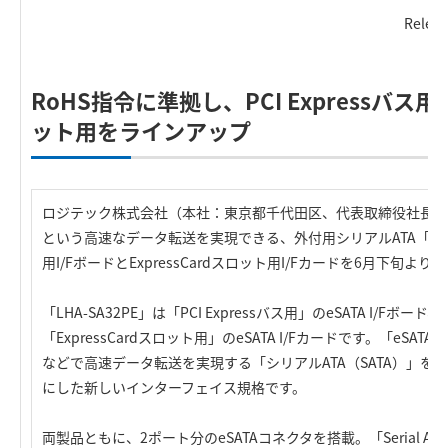
Relea
RoHS指令に準拠し、PCI Expressバス用と
ット用をラインアップ
ロジテック株式会社（本社：東京都千代田区、代表取締役社長：葉田
という高速なデータ転送を実現できる、外付用シリアルATA「eSATA」
用I/FボードとExpressCardスロット用I/Fカードを6月下旬よ
「LHA-SA32PE」は「PCI Expressバス用」のeSATA I/Fボード、
「ExpressCardスロット用」のeSATA I/Fカードです。「eS
などで高速データ転送を実現する「シリアルATA（SATA）」を
にした新しいインターフェイス規格です。
両製品ともに、2ポート分のeSATAコネクタを搭載。「Serial ATA R