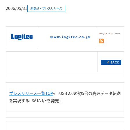
2006/05/31
新商品・プレスリリース
|
製品情報
|
接続情報
|
ダウンロー
ド
|
サポート
|
ショッピング
|
プレスリリース一覧TOP
« USB 2.0の約5倍の高速データ転送
を実現するeSATA I/Fを発売！