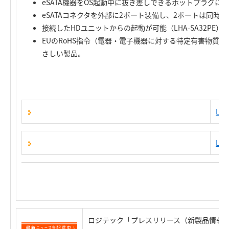
eSATA機器をOS起動中に抜き差しできるホットプラグに
eSATAコネクタを外部に2ポート装備し、2ポートは同時
接続したHDユニットからの起動が可能（LHA-SA32PE）
EUのRoHS指令（電器・電子機器に対する特定有害物質
さしい製品。
LH
LP
ロジテック「プレスリリース（新製品情報）