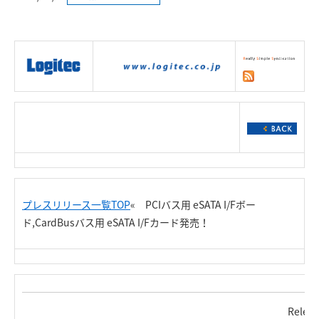
|
製品情報
|
接続情報
|
ダウンロー
ド
|
サポート
|
ショッピング
|
プレスリリース一覧TOP
« PCIバス用 eSATA I/Fボー
ド,CardBusバス用 eSATA I/Fカード発売！
Relea