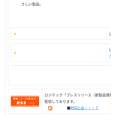
さしい製品。
LH
LP
へ
ロジテック「プレスリリース（新製品情報）
配信しております。
■
RSSとは・・・？