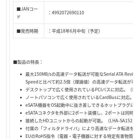
■JANコー
：4992072690110
ド
■発売時期
：平成18年6月中旬（予定）
■製品の特長：
最大150MB/sの高速データ転送が可能なSerial ATA Revision
Speedと比べて約2.5倍（理論値）の高速データ転送が可
デスクトップで広く使用されているPCIバスに対応。（LHA-
ノートパソコンで広く使用されているCardBusに対応。（LP
eSATA機器をOS起動中に抜き差しできるホットプラグに
eSATAコネクタを外部に2ポート装備し、2ポートは同時
接続したHDユニットからの起動が可能。（LHA-SA152P
付属の「フィルタドライバ」により高速なデータ転送を実現。（
EUのRoHS指令（電器・電子機器に対する特定有害物質