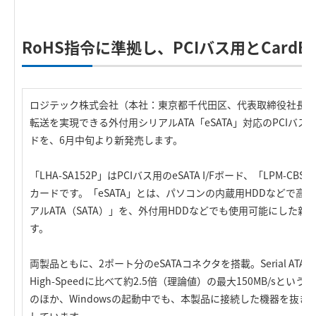
RoHS指令に準拠し、PCIバス用とCard
ロジテック株式会社（本社：東京都千代田区、代表取締役社長：
転送を実現できる外付用シリアルATA「eSATA」対応のPCIバス用I/
ドを、6月中旬より新発売します。
「LHA-SA152P」はPCIバス用のeSATA I/Fボード、「LPM-CBSA15
カードです。「eSATA」とは、パソコンの内蔵用HDDなどで高
アルATA（SATA）」を、外付用HDDなどでも使用可能にした
す。
両製品ともに、2ポート分のeSATAコネクタを搭載。Serial ATA Revi
High-Speedに比べて約2.5倍（理論値）の最大150MB/sと
のほか、Windowsの起動中でも、本製品に接続した機器を抜