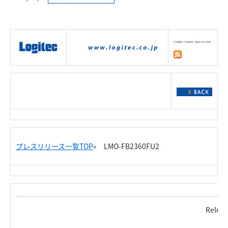
|
製品情報
|
接続情報
|
ダウンロー
ド
|
サポート
|
ショッピング
|
プレスリリース一覧TOP
« LMO-FB2360FU2
Relea