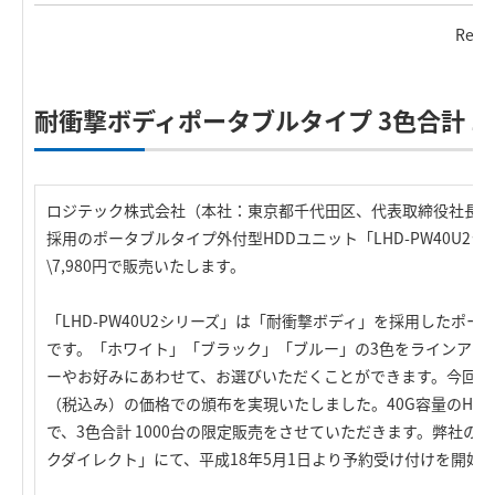
Rele
耐衝撃ボディポータブルタイプ 3色合計 1
ロジテック株式会社（本社：東京都千代田区、代表取締役社長：
採用のポータブルタイプ外付型HDDユニット「LHD-PW40U2
\7,980円で販売いたします。
「LHD-PW40U2シリーズ」は「耐衝撃ボディ」を採用したポー
です。「ホワイト」「ブラック」「ブルー」の3色をラインアッ
ーやお好みにあわせて、お選びいただくことができます。今回、We
（税込み）の価格での頒布を実現いたしました。40G容量のHDユ
で、3色合計 1000台の限定販売をさせていただきます。弊社の
クダイレクト」にて、平成18年5月1日より予約受け付けを開始