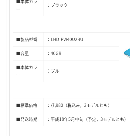
■本体カラ
：ブラック
ー
■製品型番
：LHD-PW40U2BU
■容量
：40GB
■本体カラ
：ブルー
ー
■標準価格
：\7,980（税込み，3モデルとも）
■発送時期
：平成18年5月中旬（予定，3モデルとも）