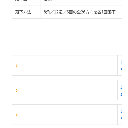
落下方法：
8角／12辺／6面の全26方向を各1回落下
LH
ら
LH
ら
LH
ら