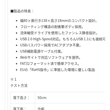
■製品の特長：
幅80×奥行き138×高さ18mmのコンパクト設計。
フローティング構造の耐衝撃ボディ採用。
流体軸受ドライブを使用したファンレス静音設計。
USB 2.0 High-Speed対応。もちろんUSB 1.1にも接続可
USBバスパワー採用でACアダプタ不要。
USB補助電源ケーブル付属。
Webサイトで対応ソフトウェアを提供。
FAT32フォーマット済で簡単アクセス。
EUの「RoHS指令」に準拠した環境に優しい製品
※１
テスト方法
落下高さ：
50cm
落下面：
合板