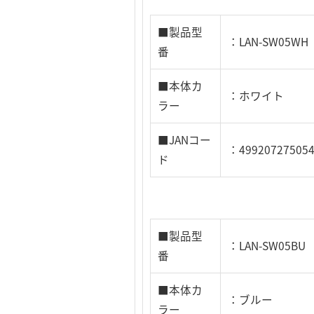
■製品型
：LAN-SW05WH
番
■本体カ
：ホワイト
ラー
■JANコー
：49920727505
ド
■製品型
：LAN-SW05BU
番
■本体カ
：ブルー
ラー