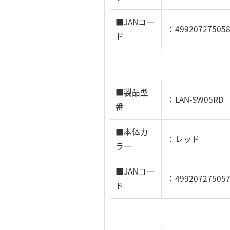
■JANコー
：49920727505
ド
■製品型
：LAN-SW05RD
番
■本体カ
：レッド
ラー
■JANコー
：49920727505
ド