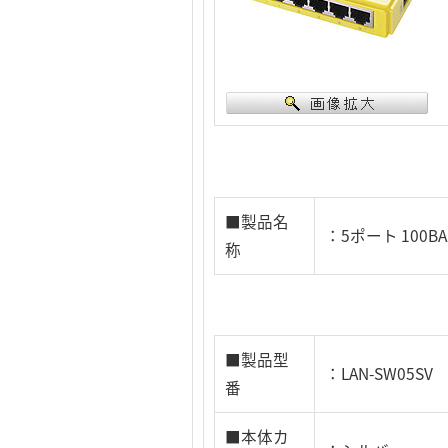
■製品名
：5ポート 100B
称
■製品型
：LAN-SW05SV
番
■本体カ