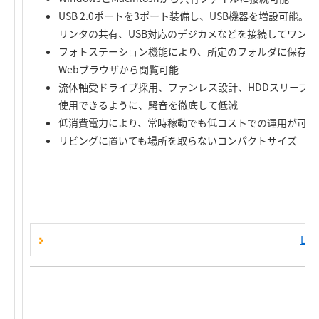
USB 2.0ポートを3ポート装備し、USB機器を増設可能。U
リンタの共有、USB対応のデジカメなどを接続してワン
フォトステーション機能により、所定のフォルダに保存さ
Webブラウザから閲覧可能
流体軸受ドライブ採用、ファンレス設計、HDDスリープ
使用できるように、騒音を徹底して低減
低消費電力により、常時稼動でも低コストでの運用が可能
リビングに置いても場所を取らないコンパクトサイズ
LH