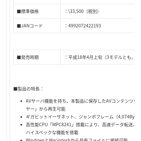
■標準価格
：\33,500（税別）
■JANコード
：4992072422193
■発売時期
：平成18年4月上旬（3モデルとも，予
■製品の特長：
AVサーバ機能を持ち、本製品に保存したAVコンテンツを、
ヤー」から再生可能
ギガビットイーサネット、ジャンボフレーム（4,074Byte
高性能CPU「MPC8241」搭載により、高速データ転送、
ハイスペックな機能を搭載
WindowsとMacintoshから共有ファイルに接続可能