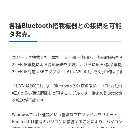
各種Bluetooth搭載機器との接続を可能
タ発売。
ロジテック株式会社（本社：東京都千代田区、代表取締役社長：葉田順
2.0+EDR準拠による高速転送を実現し、さらにRoHS指令準拠で環境
2.0+EDR対応 USBアダプタ「LBT-UA200C1」を3月中旬より
「LBT-UA200C1」は「Bluetooth 2.0+EDR準拠」「Cla
転送と長い通信距離を実現するモデルです。従来のBluetooth 
タ転送が可能です。
Windowsでは18種類という豊富なプロファイルをサポートし
Bluetooth非搭載のパソコンに接続することにより、パソコン