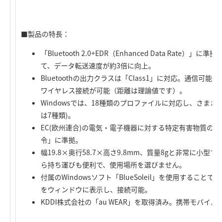
■製品の特長：
「Bluetooth 2.0+EDR（Enhanced Data Rate）」に準
て、データ転送速度が約3倍に向上。
Bluetoothの出力クラスは「Class1」に対応。通信可
ワイヤレス接続が可能（距離は理論値です）。
Windowsでは、18種類のプロファイルに対応し、さまざまな
は7種類)。
EC(欧州連合)の電気・電子機器に対する特定有害物質の使
令」に準拠。
幅19.8×奥行58.7×高さ9.8mm、質量8gと非常に小型
ら持ち運びも便利で、使用場所を選びません。
付属のWindowsソフト「BlueSoleil」を使用することで、
をウィンドウに表示し、接続可能。
KDDI株式会社の「au WEAR」を取得済み。携帯モバイ