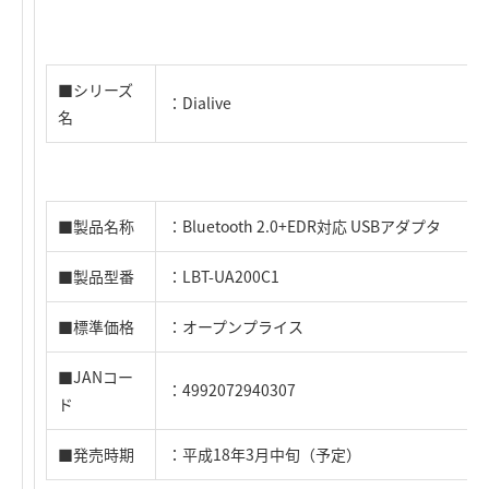
■シリーズ
：Dialive
名
■製品名称
：Bluetooth 2.0+EDR対応 USBアダプタ
■製品型番
：LBT-UA200C1
■標準価格
：オープンプライス
■JANコー
：4992072940307
ド
■発売時期
：平成18年3月中旬（予定）