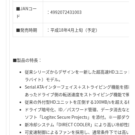
■JANコー
：4992072431003
ド
■発売時期
：平成18年4月上旬（予定）
■製品の特長：
従来シリーズからデザインを一新した超高速HDユニット”Cors
ラバイト）モデル。
Serial ATAインターフェイス＋ストライピング機能を搭載。S
あったドライブ側の転送速度をストライピング機能で解決
従来の外付型HDユニットを圧倒する100MB/sを超える
ドライブ暗号化、ID／パスワード管理、データ消去など
ソフト「Logitec Secure Projects」を添付。※一部
新冷却システム「DIRECT COOLER」により高い冷却性能
可変速制御によるファンを採用し、通常条件下では高い静