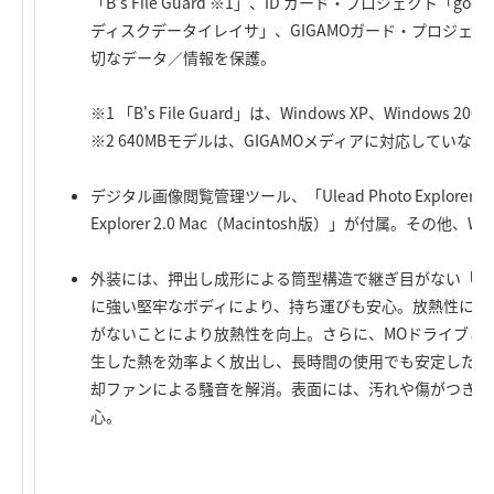
「B's File Guard ※1」、ID ガード・プロジェクト「g
ディスクデータイレイサ」、GIGAMOガード・プロジェクト
切なデータ／情報を保護。
※1 「B's File Guard」は、Windows XP、Windows 2000
※2 640MBモデルは、GIGAMOメディアに対応してい
デジタル画像閲覧管理ツール、「Ulead Photo Explorer 8.5 
Explorer 2.0 Mac（Macintosh版）」が付属。そ
外装には、押出し成形による筒型構造で継ぎ目がない「一
に強い堅牢なボディにより、持ち運びも安心。放熱性に優
がないことにより放熱性を向上。さらに、MOドライブと
生した熱を効率よく放出し、長時間の使用でも安定した動
却ファンによる騒音を解消。表面には、汚れや傷がつきに
心。