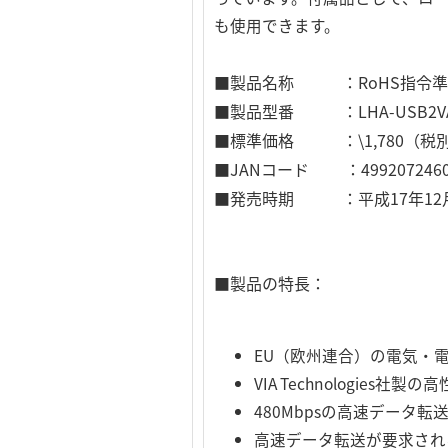
も使用できます。
■製品名称 ：RoHS指令準拠 US
■製品型番 ：LHA-USB2V
■標準価格 ：\1,780（税
■JANコード ：4992072460
■発売時期 ：平成17年12
■製品の特長：
EU（欧州連合）の電気・
VIA Technologie
480Mbpsの高速データ転送が
高速データ転送が要求され