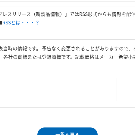
プレスリリース（新製品情報）」ではRSS形式からも情報を配
■
RSSとは・・・？
表当時の情報です。 予告なく変更されることがありますので、
、各社の商標または登録商標です。記載価格はメーカー希望小
|
＜＝戻る
|
プライバシー・ポリシー
｜
ご利
Copyright 
一覧へ戻る