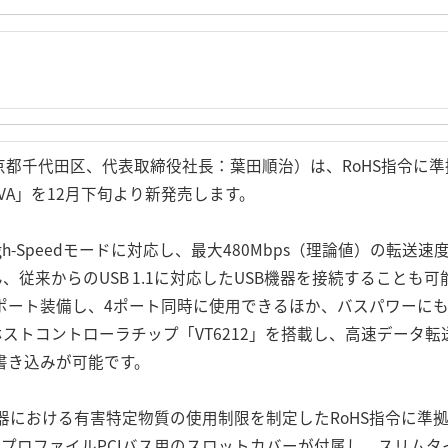
千代田区、代表取締役社長：葉田順治）は、RoHS指令に準拠した
2VA」を12月下旬より新発売します。
.0 High-Speedモードに対応し、最大480Mbps（理論値）の転
従来からのUSB 1.1に対応したUSB機器を接続することも可能
ポート装備し、4ポート同時に使用できるほか、バスパワーにも
能USBホストコントローラチップ「VT6212」を搭載し、高速デー
書き込みが可能です。
器における有害特定物質の使用制限を制定したRoHS指令に準
プロファイルPCIバス用のスロットカバーが付属し、スリムタイ